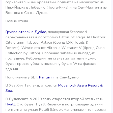
горизонтальными кроватями, появится на маршрутах из
Нью-Йорка в Либерию (Коста-Рика) и на Сен-Мартен и из
Бостона в Санта-Лусию.
Новые отели
Группа отелей в Дубае
, покинувшая Starwood,
перекочевывает в портфолио Hilton. St. Regis Al Habtoor
City cтанет Habtoor Palace (бренд LXR Hotels &
Resorts), Westin станет Hilton, а W станет V (бренд Curio
Collection by Hilton). Особенно забавным выглядит
последнее. Ребрендинг не станет затратным; нужно
будет просто убрать половину буквы W на фасаде
здания.
Пополнение у SLH:
Pantai Inn
в Сан-Диего.
В Хуа Хин, Таиланд, открылся
Mövenpick Asara Resort &
Spa
.
В Будапеште в 2020 году откроется второй отель сети
Hyatt
. Это будет Hyatt Regency в потрясающем здании
почтамта на улице Petőfi Sándor. Напоминаю, что первым