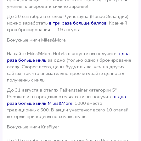
умение планировать сильно заранее!
До 30 сентября в отелях Куинстауна (Новая Зеландия)
можно заработать
в три раза больше баллов
. Крайний
срок бронирования — 19 августа.
Бонусные мили Miles&More
На сайте Miles&More Hotels в августе вы получите
в два
раза больше миль
за одно (только одно!) бронирование
отеля. Скорее всего, цены будут выше, чем на других
сайтах, так что внимательно просчитывайте ценность
полученных миль.
До 31 августа в отелях Falkensteiner категории 5*
Premium и в городских отелях сети вы получите
в два
раза больше миль Miles&More
: 1000 вместо
традиционных 500. В акции участвуют всего 10 отелей,
которые приведены по ссылке выше.
Бонусные мили KrisFlyer
До 30 сентября при аренде автомобиля у Hertz можно