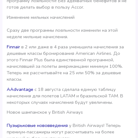
программу лояльности! Без адекватных бенефитов я не
готов делать выбор в пользу Accor.
Изменение мильных начислений
Сразу две программы лояльности изменили на этой
неделе мильные начисления.
Finnair
в 2 или даже в 4 раза уменьшила начисления за
дешевые классы бронирования American Airlines. До
этого Finnair Plus была единственной программой,
начислявшей за полеты американцами минимум 100%.
Теперь же рассчитывайте на 25 или 50% за дешевые
классы.
AAdvantage
с 18 августа сделала единую таблицу
начисления для полетов LATAM и бразильской TAM. В
некоторых случаях начисления будут увеличены.
Новое шампанское у British Airways
Пузырьковые нововведения
у British Airways! Теперь
премиум-пассажиры могут рассчитывать на более