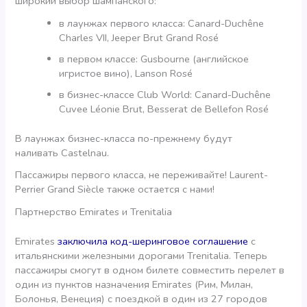
широкий выбор шампанского:
в лаунжах первого класса: Canard-Duchêne
Charles VII, Jeeper Brut Grand Rosé
в первом классе: Gusbourne (английское
игристое вино), Lanson Rosé
в бизнес-классе Club World: Canard-Duchêne
Cuvee Léonie Brut, Besserat de Bellefon Rosé
В лаунжах бизнес-класса по-прежнему будут
наливать Castelnau.
Пассажиры первого класса, не переживайте! Laurent-
Perrier Grand Siècle также остается с нами!
Партнерство Emirates и Trenitalia
Emirates
заключила код-шеринговое соглашение
с
итальянскими железными дорогами Trenitalia. Теперь
пассажиры смогут в одном билете совместить перелет в
один из пунктов назначения Emirates (Рим, Милан,
Болонья, Венеция) с поездкой в один из 27 городов