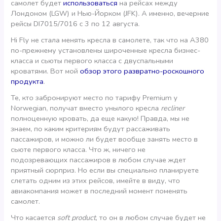
самолет будет
использоваться
на рейсах между
Лондоном (LGW) и Нью-Йорком (JFK). А именно, вечерние
рейсы DI7015/7016 с 3 по 12 августа.
Hi Fly не стала менять кресла в самолете, так что на А380
по-прежнему установлены широченные кресла бизнес-
класса и сьюты первого класса с двуспальными
кроватями. Вот мой
обзор этого развратно-роскошного
продукта
.
Те, кто забронируют место по тарифу Premium у
Norwegian, получат вместо унылого кресла
recliner
полноценную кровать, да еще какую! Правда, мы не
знаем, по каким критериям будут рассаживать
пассажиров, и можно ли будет вообще занять место в
сьюте первого класса. Что ж, ничего не
подозревающих пассажиров в любом случае ждет
приятный сюрприз. Но если вы специально планируете
слетать одним из этих рейсов, имейте в виду, что
авиакомпания может в последний момент поменять
самолет.
Что касается
soft product
, то он в любом случае будет не