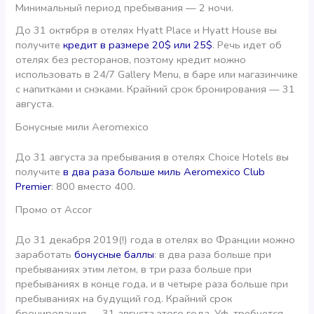
Минимальный период пребывания — 2 ночи.
До 31 октября в отелях Hyatt Place и Hyatt House вы
получите
кредит в размере 20$ или 25$
. Речь идет об
отелях без ресторанов, поэтому кредит можно
использовать в 24/7 Gallery Menu, в баре или магазинчике
с напитками и снэками. Крайний срок бронирования — 31
августа.
Бонусные мили Aeromexico
До 31 августа за пребывания в отелях Choice Hotels вы
получите
в два раза больше миль Aeromexico Club
Premier
: 800 вместо 400.
Промо от Accor
До 31 декабря 2019(!) года в отелях во Франции можно
заработать
бонусные баллы
: в два раза больше при
пребываниях этим летом, в три раза больше при
пребываниях в конце года, и в четыре раза больше при
пребываниях на будущий год. Крайний срок
бронирования — 31 августа этого года. Уф, требуется