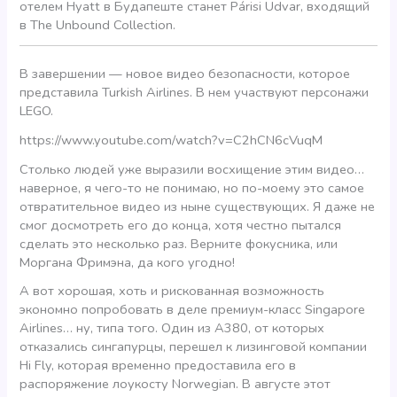
отелем Hyatt в Будапеште станет Párisi Udvar, входящий
в The Unbound Collection.
В завершении — новое видео безопасности, которое
представила Turkish Airlines. В нем участвуют персонажи
LEGO.
https://www.youtube.com/watch?v=C2hCN6cVuqM
Столько людей уже выразили восхищение этим видео…
наверное, я чего-то не понимаю, но по-моему это самое
отвратительное видео из ныне существующих. Я даже не
смог досмотреть его до конца, хотя честно пытался
сделать это несколько раз. Верните фокусника, или
Моргана Фримэна, да кого угодно!
А вот хорошая, хоть и рискованная возможность
экономно попробовать в деле премиум-класс Singapore
Airlines… ну, типа того. Один из А380, от которых
отказались сингапурцы, перешел к лизинговой компании
Hi Fly, которая временно предоставила его в
распоряжение лоукосту Norwegian. В августе этот