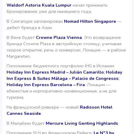
Waldorf Astoria Kuala Lumpur
начал принимать
бронирования, уже для нынешнего года.
В Сингапуре запланирован
Nomad Hilton Singapore
—
дебют бренда в Азии.
В Вене будет
Crowne Plaza Vienna
. Это возвращение
бренда Crowne Plaza в австрийскую столицу; учитывая
скорое открытие, речь о конверсии. Локация — в районе
Margareten.
Пополнение бюджетного портфолио IHG в Испании:
Holiday Inn Express Madrid – Julián Camarillo
;
Holiday
Inn Express & Suites Málaga – Palacio de Congresos
;
Holiday Inn Express Barcelona – Fira
. Локации —
ебенистые и корпоративно-конвенционные, а не для
туризма.
На французской ривьере — новый
Radisson Hotel
Cannes Seaside
.
В Малайзии будет
Mercure Living Genting Highlands
.
Пополнение SLH во французском Реймсе:
Le N°3 by