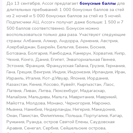
До 13 сентября, Accor предлагает
бонусные баллы
для
длительных пребываний: 1 000 бонусных баллов за стей
из 2 ночей и 5 000 бонусных баллов за стей из 5 ночей.
Подписчики ALL Accor+
получат даже больше: 1 500 и 7
500 баллов соответственно. Бонусом можно
воспользоваться только два раза. Участвуют следующие
страны: Албания, Алжир, Андорра, Армения, Австрия,
Азербайджан, Бахрейн, Бельгия, Бенин, Босния,
Ботсвана, Болгария, Камбоджа, Камерун, Хорватия, Кипр,
Чехия, Конго, Дания, Египет, Экваториальная Гвинея,
Эстония, Франция, Французская Гайана, Грузия, Германия,
Гана, Греция, Венгрия, Индия, Индонезия, Ирландия, Ирак,
Израиль, Италия, Кот-д’Ивуар, Япония, Иордания,
Казахстан, Кения, Косово, Кувейт, Кыргызстан, Лаос,
Латвия, Ливан, Литва, Люксембург, Мадагаскар,
Малайзия, Мальдивы, Мальта, Мавритания, Маврикий,
Майотта, Молдова, Монако, Черногория, Марокко,
Мьянма, Намибия, Нидерланды, Нигерия, Македония,
Оман, Пакистан, Филиппины, Польша, Португалия, Катар,
Румыния, Руанда, остров Святой Елены, Саудовская
Аравия, Сенегал, Сербия, Сейшельские острова,