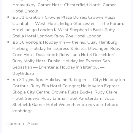
Arnavutkoy; Garner Hotel Chesterfield North; Garner
Hotel Lincoln
до 31 октября: Crowne Plaza Durres; Crowne Plaza
Istanbul — West; Hotel Indigo Gloucester — The Forum;
Hotel Indigo London K West Shepherd’s Bush; Ruby
Stella Hotel London; Ruby Zoe Hotel London
до 30 ноября: Holiday Inn — the niu, Quay Hamburg
Harburg; Holiday Inn Express & Suites Ellwangen; Ruby
Coco Hotel Dusseldorf; Ruby Luna Hotel Dusseldorf;
Ruby Molly Hotel Dublin; Holiday Inn Express San
Sebastian — Errenteria; Holiday Inn Istanbul —
Beylikduzu
до 31 декабря: Holiday Inn Ratingen — City; Holiday Inn
Cottbus; Ruby Ella Hotel Cologne; Holiday Inn Express
Skopje City Centre; Crowne Plaza Budva; Ruby Claire
Hotel Geneva; Ruby Emma Hotel Amsterdam; voco
Sheffield; Garner Hotel Wolverhampton; voco Telford —
Ironbridge
Промо от Accor