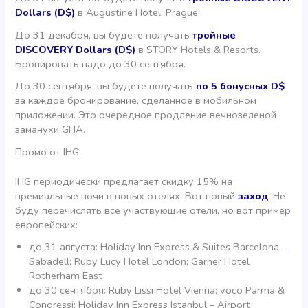
Dollars (D$)
в Augustine Hotel, Prague.
До 31 декабря, вы будете получать
тройные
DISCOVERY Dollars (D$)
в STORY Hotels & Resorts.
Бронировать надо до 30 сентября.
До 30 сентября, вы будете получать
по 5 бонусных D$
за каждое бронирование, сделанное в мобильном
приложении. Это очередное продление вечнозеленой
заманухи GHA.
Промо от IHG
IHG периодически предлагает скидку 15% на
премиальные ночи в новых отелях. Вот новый
заход
. Не
буду перечислять все участвующие отели, но вот пример
европейских:
до 31 августа: Holiday Inn Express & Suites Barcelona –
Sabadell; Ruby Lucy Hotel London; Garner Hotel
Rotherham East
до 30 сентября: Ruby Lissi Hotel Vienna; voco Parma &
Congressi; Holiday Inn Express Istanbul – Airport