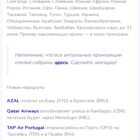
Сингапур, Словакия, Словения, Южная Африка, Южная
Корея, Испания, Шри-Ланка, Швеция, Швейцария,
Танзания, Таиланд, Тунис, Турция, Украина,
Объединенные Арабские Эмираты, Великобритания,
Узбекистан, Вьетнам, Зимбабве. Бронировать надо до 31
июля. Пример максимизации промо — в моем телеграме.
Напоминаю, что все актуальные промоакции
отелей собраны
здесь
. Сделайте закладку!
Новые маршруты
AZAL
полетит из Баку (GYD) в Брюссель (BRU).
Qatar Airways
возобновляет рейсы в Канберру (CBR):
летаться будет через Мельбурн (MEL).
TAP Air Portugal
открыла рейсы из Порту (OPO) на
Терсейру (TER) и в Прайю (RAI).