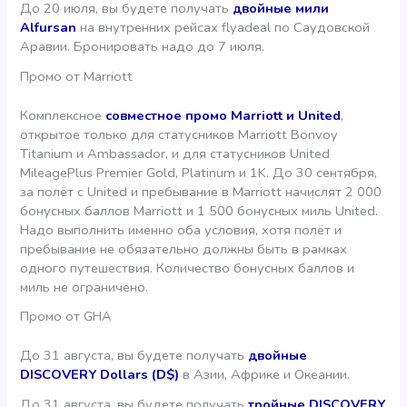
До 20 июля, вы будете получать
двойные мили
Alfursan
на внутренних рейсах flyadeal по Саудовской
Аравии. Бронировать надо до 7 июля.
Промо от Marriott
Комплексное
совместное промо Marriott и United
,
открытое только для статусников Marriott Bonvoy
Titanium и Ambassador, и для статусников United
MileagePlus Premier Gold, Platinum и 1K. До 30 сентября,
за полёт с United и пребывание в Marriott начислят 2 000
бонусных баллов Marriott и 1 500 бонусных миль United.
Надо выполнить именно оба условия, хотя полёт и
пребывание не обязательно должны быть в рамках
одного путешествия. Количество бонусных баллов и
миль не ограничено.
Промо от GHA
До 31 августа, вы будете получать
двойные
DISCOVERY Dollars (D$)
в Азии, Африке и Океании.
До 31 августа, вы будете получать
тройные DISCOVERY