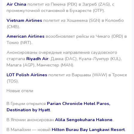
Air China
полетит из Пекина (PEK) в Загреб (ZAG), с
промежуточной остановкой в Бухаресте (OTP).
Vietnam Airlines
полетит из Хошимина (SGN) в Коломбо
(CMB).
American Airlines
возобновляет рейсы из Чикаго (ORD) в
Токио (NRT).
Анонсированы очередные направления саудовского
стартапа
Riyadh Air
: Дакка (DAC), Куала-Лумпур (KUL),
Малага (AGP), Манчестер (MAN).
LOT Polish Airlines
полетит из Варшавы (WAW) в Тромсе
(TOS).
Новые отели
В Греции открылся
Parian Chronicle Hotel Paros,
Destination by Hyatt
.
В Японии анонсирован
Alila Sengokuhara Hakone
.
В Малайзии — новый
Hilton Burau Bay Langkawi Resort
.