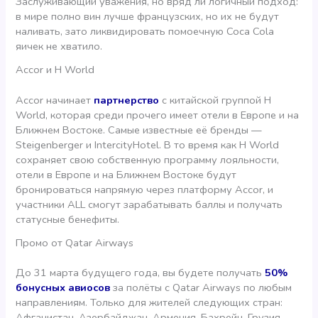
Заслуживающий уважения, но вряд ли логичный подход:
в мире полно вин лучше французских, но их не будут
наливать, зато ликвидировать помоечную Coca Cola
яичек не хватило.
Accor и H World
Accor начинает
партнерство
с китайской группой H
World, которая среди прочего имеет отели в Европе и на
Ближнем Востоке. Самые известные её бренды —
Steigenberger и IntercityHotel. В то время как H World
сохраняет свою собственную программу лояльности,
отели в Европе и на Ближнем Востоке будут
бронироваться напрямую через платформу Accor, и
участники ALL смогут зарабатывать баллы и получать
статусные бенефиты.
Промо от Qatar Airways
До 31 марта будущего года, вы будете получать
50%
бонусных авиосов
за полёты с Qatar Airways по любым
направлениям. Только для жителей следующих стран:
Афганистан, Азербайджан, Армения, Бахрейн, Грузия,