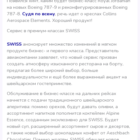
Появился хинт, каким будет бизнес-класс Royal Jordanian
на новых Boeing 787-9 и реконфигурированных Boeing
787-8.
Судя по всему
, речь идет о креслах Collins
Aerospace Elements. Хороший продукт!
Сервис в премиум-классах SWISS
SWISS
анонсирует множество изменений в мягком
продукте бизнес- и первого класса. Представитель
авиакомпании заявляет, что новый сервис призван
создать атмосферу изысканного ресторана на борту,
предлагая более широкий выбор, больше
индивидуальности и ещё более выраженный акцент на
швейцарском гостеприимстве.
Обслуживание в бизнес-классе на дальних рейсах
начнется с подачи традиционного швейцарского
аперитива: помимо орехов, будут давать оливки, а
ассортимент напитков пополнится коктейлем Alpine
Essence, созданным эксклюзивно для SWISS. Будет
новый суп, расширенный ассортимент сыров и десертов,
а также новый выбор шоколадных конфет от Aeschbach
Chocolatier. Помимо жратвы, SWISS обещает новое