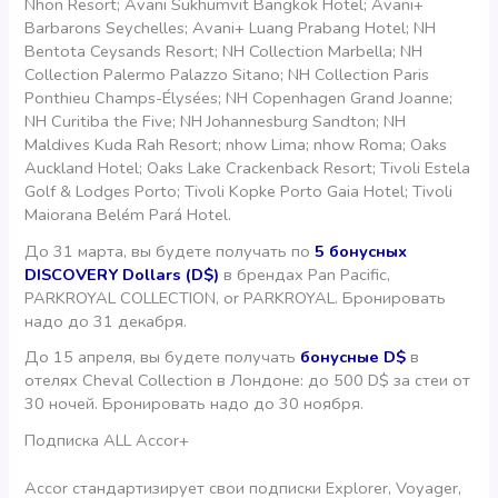
Nhon Resort; Avani Sukhumvit Bangkok Hotel; Avani+
Barbarons Seychelles; Avani+ Luang Prabang Hotel; NH
Bentota Ceysands Resort; NH Collection Marbella; NH
Collection Palermo Palazzo Sitano; NH Collection Paris
Ponthieu Champs-Élysées; NH Copenhagen Grand Joanne;
NH Curitiba the Five; NH Johannesburg Sandton; NH
Maldives Kuda Rah Resort; nhow Lima; nhow Roma; Oaks
Auckland Hotel; Oaks Lake Crackenback Resort; Tivoli Estela
Golf & Lodges Porto; Tivoli Kopke Porto Gaia Hotel; Tivoli
Maiorana Belém Pará Hotel.
До 31 марта, вы будете получать по
5 бонусных
DISCOVERY Dollars (D$)
в брендах Pan Pacific,
PARKROYAL COLLECTION, or PARKROYAL. Бронировать
надо до 31 декабря.
До 15 апреля, вы будете получать
бонусные D$
в
отелях Cheval Collection в Лондоне: до 500 D$ за стеи от
30 ночей. Бронировать надо до 30 ноября.
Подписка ALL Accor+
Accor стандартизирует свои подписки Explorer, Voyager,