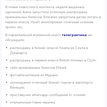
В плане новостного контента, неделя выдалась
скромной: Iberia запустила отличную распродажу
премиальных билетов, Emirates запретила детям летать в
первом классе, Hyatt анонсировал точечные осенние
промо, etc.
В параллельной вселенной моего
телеграмчика
мы
обсуждали:
распродажу в бизнес-классе Asiana из Сеула в
Джакарту;
распродажу в первом классе British Airways в США;
сейл премиальных билетов Etihad;
фотовпечатления из Мурано;
неожиданно отличный бизнес-лаунж в аэропорту
Венеции;
приставучие whatsapp-сообщения от отелей;
итальянскую говно-жрачку.