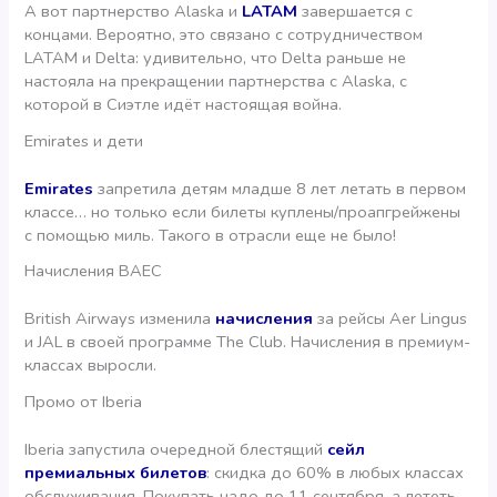
А вот партнерство Alaska и
LATAM
завершается с
концами. Вероятно, это связано с сотрудничеством
LATAM и Delta: удивительно, что Delta раньше не
настояла на прекращении партнерства с Alaska, с
которой в Сиэтле идёт настоящая война.
Emirates и дети
Emirates
запретила детям младше 8 лет летать в первом
классе… но только если билеты куплены/проапгрейжены
с помощью миль. Такого в отрасли еще не было!
Начисления BAEC
British Airways изменила
начисления
за рейсы Aer Lingus
и JAL в своей программе The Club. Начисления в премиум-
классах выросли.
Промо от Iberia
Iberia запустила очередной блестящий
сейл
премиальных билетов
: скидка до 60% в любых классах
обслуживания. Покупать надо до 11 сентября, а лететь