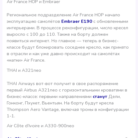
Air France HOP и Embraer
Региональное подразделение Air France HOP начало
эксплуатацию самолётов
Embraer Е190
c обновленными
интерьерами. В процессе реконфигурации, число кресел
выросло с 100 до 110. Также на борту должен
появиться интернет. Но главное — теперь в бизнес-
классе будут блокировать соседнее кресло, как принято
в отрасли и как уже давно происходит на самолётах
«матки» Air France.
THAI и A321neo
THAI Airways вот-вот получит в свое распоряжение
первый Airbus A321neo с горизонтальными кроватями в
бизнес-классе: первыми направлениями
станут
Дели,
Гонконг, Пхукет, Вьентьян. На борту будут кресла
Thompson Aero Vantage, включая троны в конфигурации
1-1.
Air Côte d’Ivoire и A330-900neo