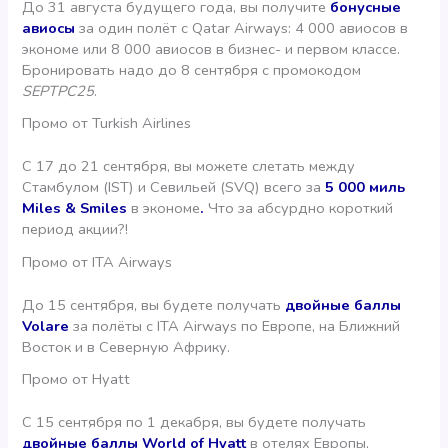
До 31 августа будущего года, вы получите
бонусные
авиосы
за один полёт с Qatar Airways: 4 000 авиосов в
экономе или 8 000 авиосов в бизнес- и первом классе.
Бронировать надо до 8 сентября с промокодом
SEPTPC25
.
Промо от Turkish Airlines
С 17 до 21 сентября, вы можете слетать между
Стамбулом (IST) и Севильей (SVQ) всего за
5 000 миль
Miles & Smiles
в экономе
.
Что за абсурдно короткий
период акции?!
Промо от ITA Airways
До 15 сентября, вы будете получать
двойные баллы
Volare
за полёты с ITA Airways по Европе, на Ближний
Восток и в Северную Африку.
Промо от Hyatt
С 15 сентября по 1 декабря, вы будете получать
двойные баллы World of Hyatt
в отелях Европы,