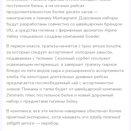
постельное белье, а на ночных рейсах
продолжительностью более десяти часов —
наматрасник и пижаму Muntagnard. Дорожные наборы
будут разработаны совместно со швейцарским брендом
VIU, а средства гигиены с фирменным ароматом Alpine
Valley специально созданы компанией Soeder.
В первом классе, трапеза начнется с трио amuse bouche,
за которым следует ассортимент холодных закусок,
подаваемых с тележки. Сезонный сорбет послужит
освежающим интермеццо, а завершит трапезу сырное
блюдо из пяти видов сыра и расширенного ассортимента
хлеба. На некоторых длительных дневных рейсах
предлагается послеобеденный чай с ассортиментом
снэков. Пижамы и тапки будет от швейцарской компании
Zimmerli, плюс постельное белье и новый дорожный
набор с предметами гигиены Sisley.
В комплексе, все эти мелочи наверняка обеспечат более
приятный экспириенс, хотя называть это
totally renewed
inflight service
— перебор.