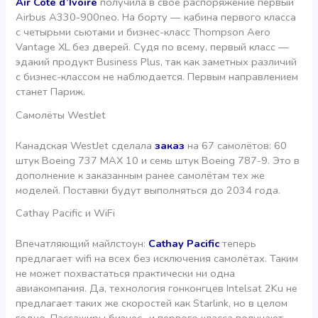
Air Côte d’Ivoire
получила в свое распоряжение первый
Airbus A330-900neo. На борту — кабина первого класса
с четырьми сьютами и бизнес-класс Thompson Aero
Vantage XL без дверей. Судя по всему, первый класс —
эдакий продукт Business Plus, так как заметных различий
с бизнес-классом не наблюдается. Первым направлением
станет Париж.
Самолёты WestJet
Канадская WestJet сделала
заказ
на 67 самолётов: 60
штук Boeing 737 MAX 10 и семь штук Boeing 787-9. Это в
дополнение к заказанным ранее самолётам тех же
моделей. Поставки будут выполняться до 2034 года.
Cathay Pacific и WiFi
Впечатляющий майлстоун:
Cathay Pacific
теперь
предлагает wifi на всех без исключения самолётах. Таким
не может похвастаться практически ни одна
авиакомпания. Да, технология гонконгцев Intelsat 2Ku не
предлагает таких же скоростей как Starlink, но в целом