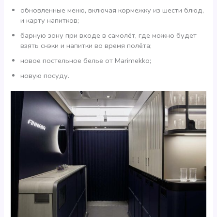
обновленные меню, включая кормёжку из шести блюд,
и карту напитков;
барную зону при входе в самолёт, где можно будет
взять снэки и напитки во время полёта;
новое постельное белье от Marimekko;
новую посуду.