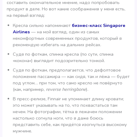
составить окончательное мнение, надо попробовать
продукт в деле. Но вот какие соображения у меня есть,
на первый взгляд:
Кресла сильно напоминают
бизнес-класс Singapore
Airlines
— на мой взгляд, один из самых
некомфортных современных продуктов, который я
рекомендую избегать на дальних рейсах.
Судя по фоткам, спинка кресла (по сути, спинка
«кокона») выглядит подозрительно тонкой.
Судя по фоткам, предполагается, что дефолтовое
положение пассажира — как сидя, так и лёжа — будет
под углом… при том, что само кресло не повёрнуто
(как, например,
reverse herringbone
).
В пресс-релизе, Finnair не упоминает длину кровати;
это может указывать на то, что похвастаться там
нечем. На фотографии, тётка в лежачем положении
настолько согнула ноги, что я даже боюсь
представить себе, как придётся изогнуться высокому
мужчине.