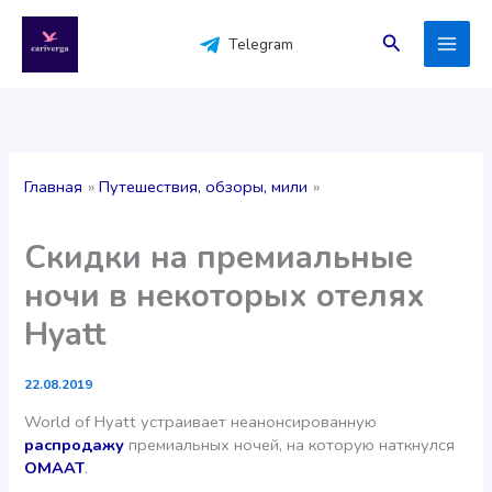
Перейти
к
Поиск
Telegram
содержимому
Главная
Путешествия, обзоры, мили
Скидки на премиальные
ночи в некоторых отелях
Hyatt
22.08.2019
World of Hyatt устраивает неанонсированную
распродажу
премиальных ночей, на которую наткнулся
OMAAT
.