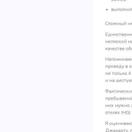
выполнит
Сложный «кв
Единственна
неплохой на
качестве об
Напоминаю, 
проведу в о
не только 4
и на шестую
Фактически,
пребываний:
них нужно з
отелях IHG)
Я оцениваю 
Джакарту, п