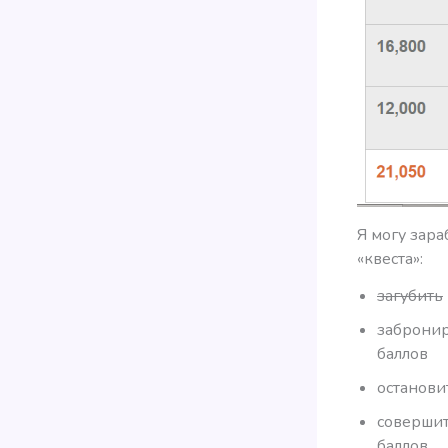
Я могу зар
«квеста»:
загубить
забронир
баллов
останови
совершит
баллов