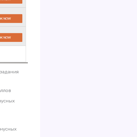
 задания
аллов
онусных
онусных