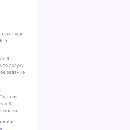
ов выглядят
h, в
ли я
, то получу
вое задание
ь
 Одно из
я в 6
 разными.
дней в
и