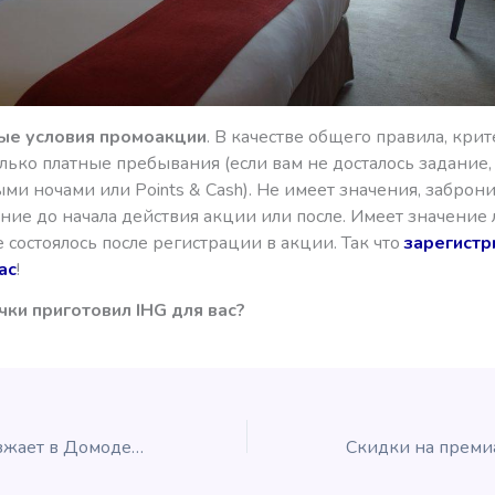
ые условия промоакции
. В качестве общего правила, кри
лько платные пребывания (если вам не досталось задание,
и ночами или Points & Cash). Не имеет значения, заброн
ие до начала действия акции или после. Имеет значение л
состоялось после регистрации в акции. Так что
зарегистр
ас
!
чки приготовил IHG для вас?
Air Astana переезжает в Домодедово