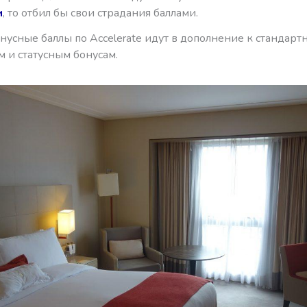
и
, то отбил бы свои страдания баллами.
нусные баллы по Accelerate идут в дополнение к стандар
 и статусным бонусам.