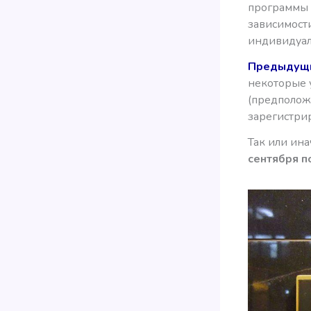
программы 
зависимост
индивидуал
Предыдущи
некоторые 
(предположи
зарегистрир
Так или ина
сентября п