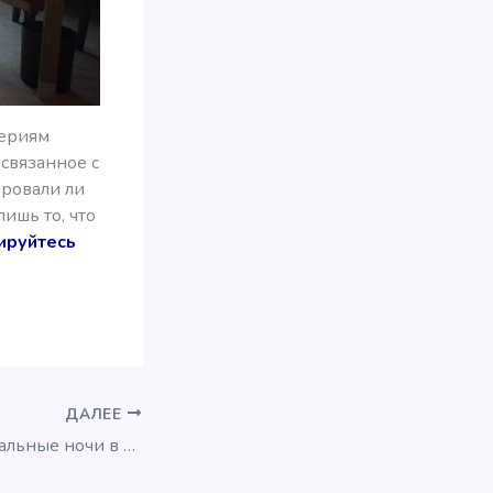
териям
 связанное с
ировали ли
ишь то, что
ируйтесь
ДАЛЕЕ
Скидки на премиальные ночи в некоторых отелях Hyatt