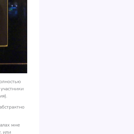
полностью
 участники
я).
 абстрактно
талах мне
, или