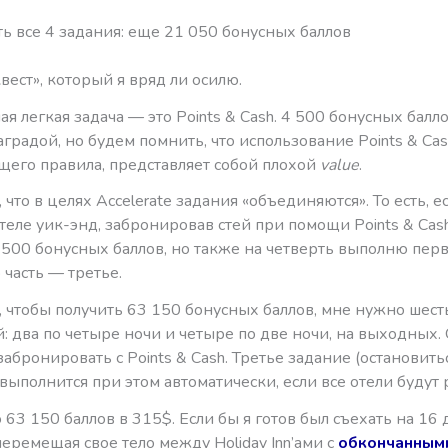
ь все 4 задания: еще 21 050 бонусных баллов
ест», который я вряд ли осилю.
я легкая задача — это Points & Cash. 4 500 бонусных балл
градой, но будем помнить, что использование Points & Cas
щего правила, представляет собой плохой
value
.
что в целях Accelerate задания «объединяются». То есть, ес
теле уик-энд, забронировав стей при помощи Points & Cash
 500 бонусных баллов, но также на четверть выполню пер
 часть — третье.
 чтобы получить 63 150 бонусных баллов, мне нужно шест
 два по четыре ночи и четыре по две ночи, на выходных.
абронировать с Points & Cash. Третье задание (остановитьс
 выполнится при этом автоматически, если все отели будут
63 150 баллов в 315$. Если бы я готов был съехать на 16 
еремещая свое тело между Holiday Inn’ами с
обкончанным