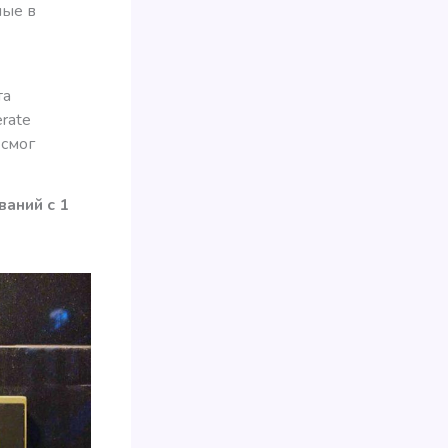
ные в
та
rate
 смог
аний с 1