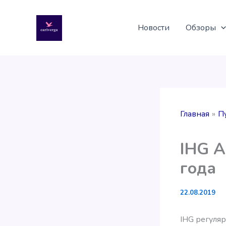
Перейти
к
Новости
Обзоры
содержимому
Главная
П
IHG A
года
22.08.2019
IHG регуляр