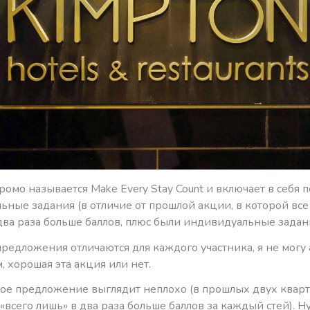
промо называется Make Every Stay Count и включает в себя 
ные задания (в отличие от прошлой акции, в которой все
два раза больше баллов, плюс были индивидуальные задани
редложения отличаются для каждого участника, я не могу
м, хорошая эта акция или нет.
 мое предложение выглядит неплохо (в прошлых двух квар
«всего лишь» в два раза больше баллов за каждый стей). Ну