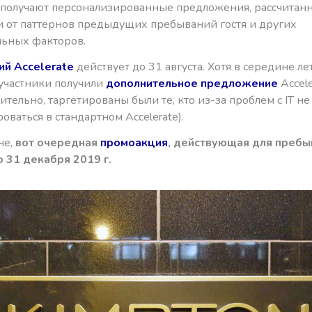
получают персонализированные предложения, рассчитан
и от паттернов предыдущих пребываний гостя и других
ьных факторов.
й Accelerate
действует до 31 августа. Хотя в середине ле
участники получили
дополнительное предложение
Accele
тельно, таргетированы были те, кто из-за проблем с IT не
оваться в стандартном Accelerate).
че,
вот очередная
промоакция
, действующая для пребыв
о 31 декабря 2019 г.