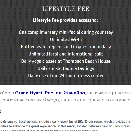
сбор в
Grand Hyatt, Рио-де-Жанейро
, включает приветс
астрономические
workshops
, катания на лодочке по лагуне et