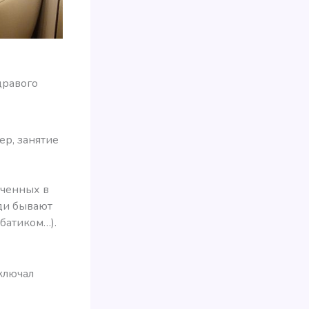
дравого
ер, занятие
юченных в
юди бывают
 батиком…).
включал