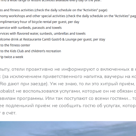
пыту, отели проактивно не информируют о включенных в
х (за исключением приветственного напитка, ваучеры на к
 Rio дают при заезде). Уж не знаю, то ли это хитрый приём,
lobalist не воспользовался услугами, которые он не обязан 
авилам программы. Или так поступают со всеми гостями… т
е подленький приём: не сообщить гостю об услугах, кото
 в счёт.