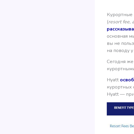
Курортные 
(
resort fee, 
рассказыв
основная мы
вы не польз
на поводу у
Сегодня же 
курортными
Hyatt
осво
курортных с
Hyatt — пр