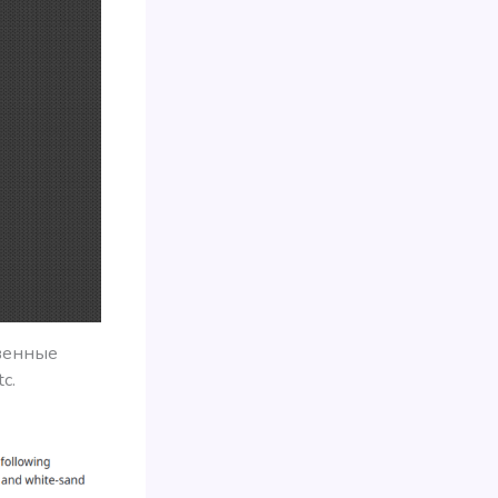
твенные
c.