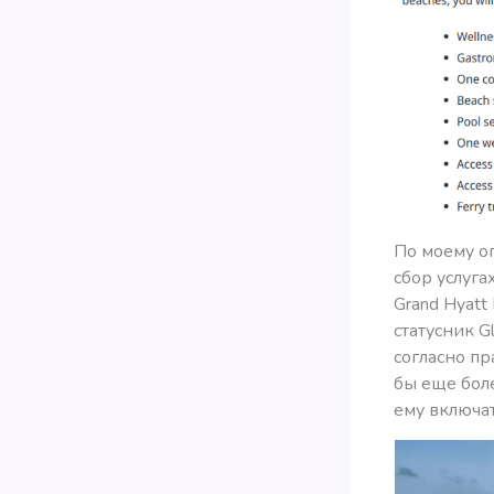
По моему о
сбор услуга
Grand Hyatt
статусник G
согласно пр
бы еще боле
ему включат