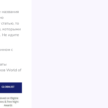
 названия
но
статью, то
и, которыми
. Не идите
анном с
латы
ов World of