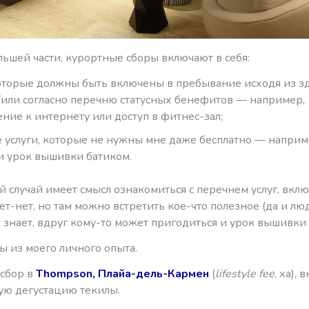
льшей части, курортные сборы включают в себя:
которые должны быть включены в пребывание исходя из з
/или согласно перечню статусных бенефитов — например,
ние к интернету или доступ в фитнес-зал;
 услуги, которые не нужны мне даже бесплатно — наприм
и урок вышивки батиком.
й случай имеет смысл ознакомиться с перечнем услуг, вкл
Нет-нет, но там можно встретить кое-что полезное (да и л
 знает, вдруг кому-то может пригодиться и урок вышивки
ы из моего личного опыта.
сбор в
Thompson, Плайа-дель-Кармен
(
lifestyle fee
, ха), 
ую дегустацию текилы.