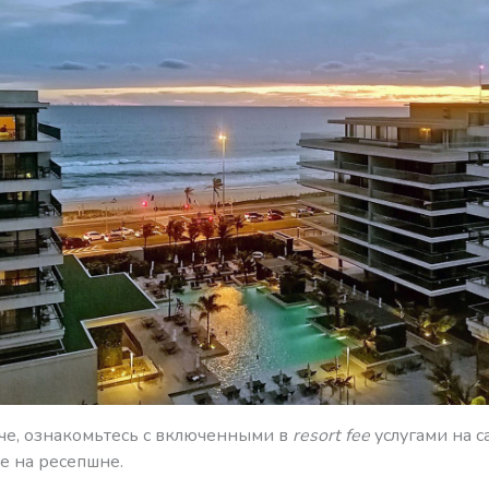
аче, ознакомьтесь с включенными в
resort fee
услугами на с
е на ресепшне.