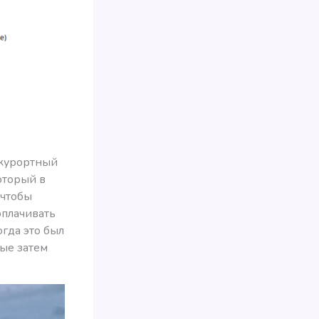
 курортный
оторый в
 чтобы
оплачивать
огда это был
рые затем