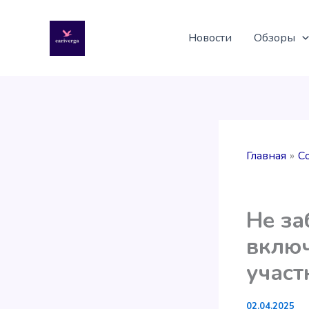
Перейти
к
Новости
Обзоры
содержимому
Главная
С
Не за
включ
участ
02.04.2025