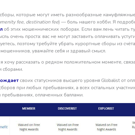
сборы, которые могут иметь разнообразные камуфляжные
amenity fee, destination fee
) — боль нашего хобби. Я подроб
ал
об этих мошеннических поборах. Если вам лень читать ту 
сль очень проста: вас не могут заставить оплачивать устуг
уетесь, поэтому требуйте убрать курортные сборы из счёта
 мошенников, уважайте себя и здравый смысл.
я хочу рассказать о редком положительном моменте, связ
 сборами.
бождает
своих статусников высшего уровня Globalist от оп
боров при любых пребываниях, а всех остальных участник
и пребываниях, оплаченных баллами.