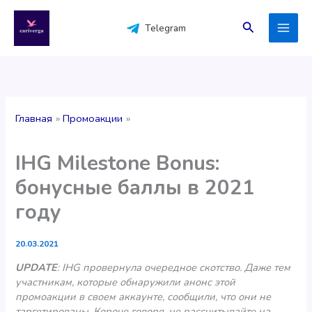
Перейти
к
Поиск
Telegram
содержимому
Главная
Промоакции
IHG Milestone Bonus:
бонусные баллы в 2021
году
20.03.2021
UPDATE
: IHG провернула очередное скотство. Даже тем
участникам, которые обнаружили анонс этой
промоакции в своем аккаунте, сообщили, что они не
таргетированы. Короче говоря, не рассчитывайте на