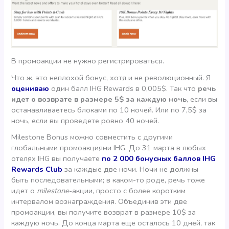
В промоакции не нужно регистрироваться.
Что ж, это неплохой бонус, хотя и не революционный. Я
оцениваю
один балл IHG Rewards в 0,005$. Так что
речь
идет о возврате в размере 5$ за каждую ночь
, если вы
останавливаетесь блоками по 10 ночей. Или по 7,5$ за
ночь, если вы проведете ровно 40 ночей.
Milestone Bonus можно совместить с другими
глобальными промоакциями IHG. До 31 марта в любых
отелях IHG вы получаете
по 2 000 бонусных баллов IHG
Rewards Club
за каждые две ночи. Ночи не должны
быть последовательными; в каком-то роде, речь тоже
идет о
milestone
-акции, просто с более коротким
интервалом вознаграждения. Объединив эти две
промоакции, вы получите возврат в размере 10$ за
каждую ночь. До конца марта еще осталось 10 дней, так