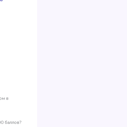
ом в
000 баллов?