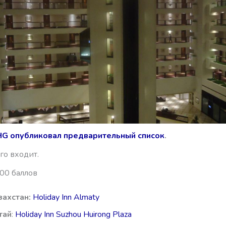
IHG опубликовал предварительный список
.
его входит.
00 баллов
захстан:
Holiday Inn Almaty
тай
:
Holiday Inn Suzhou Huirong Plaza