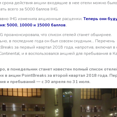
 срока действия акции входящие в нее отели можно был
ть всего за 5000 баллов IHG.
авно IHG изменила акционные расценки.
Теперь они буд
вня: 5000, 10000 и 15000 баллов
.
G проанонсировала, что список отелей станет обширнее.
ьно, в последние года он был совсем скудным… Перечень
tBreaks за первый квартал 2018 года, напротив, включал в
rContinental, и я воспользовался акцией для пребывания в Ка
ро, в понедельник станет известен полный список отеле
х в акции PointBreaks за второй квартал 2018 года. Пе
ия и пребываний — с 30 апреля по 31 июля.