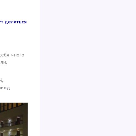
о
ут делиться
 себя много
ли,
й,
риод