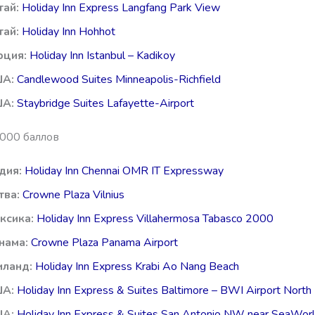
тай:
Holiday Inn Express Langfang Park View
тай:
Holiday Inn Hohhot
рция:
Holiday Inn Istanbul – Kadikoy
ША:
Candlewood Suites Minneapolis-Richfield
А:
Staybridge Suites Lafayette-Airport
0000 баллов
дия:
Holiday Inn Chennai OMR IT Expressway
тва:
Crowne Plaza Vilnius
ксика:
Holiday Inn Express Villahermosa Tabasco 2000
нама:
Crowne Plaza Panama Airport
иланд:
Holiday Inn Express Krabi Ao Nang Beach
ША:
Holiday Inn Express & Suites Baltimore – BWI Airport North
А:
Holiday Inn Express & Suites San Antonio NW near SeaWor