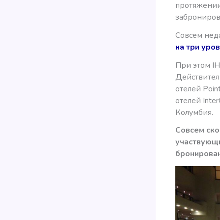
протяжении
забронирова
Совсем нед
на три уро
При этом IH
Действител
отелей Poin
отелей Inte
Колумбия.
Совсем ско
участвующи
бронирован