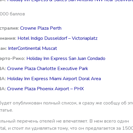
5000 баллов
стралия:
Crowne Plaza Perth
рмания:
Hotel Indigo Dusseldorf – Victoriaplatz
ан:
InterContinental Muscat
эрто-Рико:
Holiday Inn Express San Juan Condado
ША:
Crowne Plaza Charlotte Executive Park
ША:
Holiday Inn Express Miami Airport Doral Area
ША:
Crowne Plaza Phoenix Airport – PHX
будет опубликован полный список, я сразу же сообщу об эт
татье.
льный перечень отелей не впечатляет. В нем всего один
ntal, и стоит ли удивляться тому, что он предлагается за 15