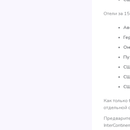
Отели за 1
Ав
Ге
Ом
Пу
С
С
С
Как только 
отдельной с
Предварите
InterContine