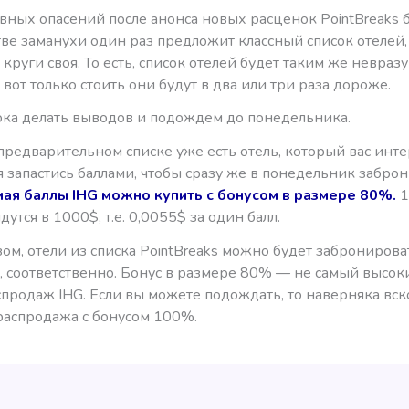
вных опасений после анонса новых расценок PointBreaks б
тве заманухи один раз предложит классный список отелей, 
 круги своя. То есть, список отелей будет таким же невра
 вот только стоить они будут в два или три раза дороже.
ока делать выводов и подождем до понедельника.
 предварительном списке уже есть отель, который вас интер
 запастись баллами, чтобы сразу же в понедельник забро
мая баллы IHG можно купить с бонусом в размере 80%.
1
дутся в 1000$, т.е. 0,0055$ за один балл.
ом, отели из списка PointBreaks можно будет забронироват
, соответственно. Бонус в размере 80% — не самый высок
спродаж IHG. Если вы можете подождать, то наверняка вс
распродажа с бонусом 100%.