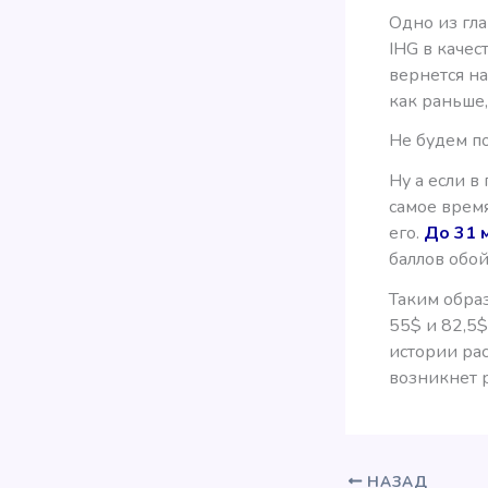
Одно из гла
IHG в качес
вернется на
как раньше,
Не будем п
Ну а если в
самое время
его.
До 31 
баллов обой
Таким образ
55$ и 82,5$
истории ра
возникнет 
НАЗАД