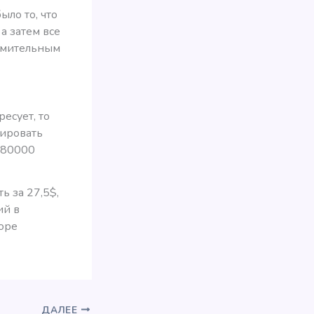
ыло то, что
а затем все
зумительным
есует, то
нировать
80000
ь за 27,5$,
ий в
коре
ДАЛЕЕ