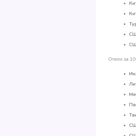
Ки
Ки
Ту
С
СШ
Отели за 1
Ин
Ли
Ме
Па
Та
С
СШ