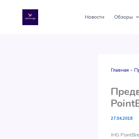
Перейти
к
Новости
Обзоры
содержимому
Главная
П
Предв
Point
27.04.2018
IHG PointBr