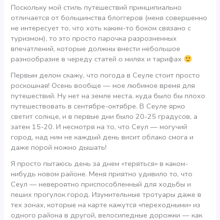
Поскольку мой стиль путешествий принципиально
отличается от большинства блоггеров (меня совершенно
не интересует то, что хоть каким-то боком связано с
туризмом), то это просто парочка разрозненных
впечатлений, которые должны внести небольшое
разнообразие в череду статей о милях и тарифах
Первым делом скажу, что погода в Сеуле стоит просто
роскошная! Осень вообще — мое любимое время для
путешествий. Ну нет на земле места, куда было бы плохо
путешествовать в сентябре-октябре. В Сеуле ярко
светит солнце, и в первые дни было 20-25 градусов, а
затем 15-20. И несмотря на то, что Сеул — могучий
город, над ним не каждый день висит облако смога и
даже порой можно дышать!
Я просто пытаюсь день за днем «теряться» в каком-
нибудь новом районе. Меня приятно удивило то, что
Сеул — невероятно приспособленный для ходьбы и
пеших прогулок город. Изумительные тротуары даже в
тех зонах, которые на карте кажутся «переходными» из
одного района в другой, велосипедные дорожки — как