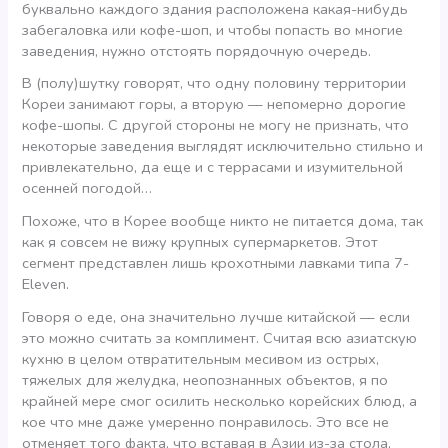
буквально каждого здания расположена какая-нибудь
забегаловка или кофе-шоп, и чтобы попасть во многие
заведения, нужно отстоять порядочную очередь.
В (полу)шутку говорят, что одну половину территории
Кореи занимают горы, а вторую — непомерно дорогие
кофе-шопы. С другой стороны не могу не признать, что
некоторые заведения выглядят исключительно стильно и
привлекательно, да еще и с террасами и изумительной
осенней погодой…
Похоже, что в Корее вообще никто не питается дома, так
как я совсем не вижу крупных супермаркетов. Этот
сегмент представлен лишь крохотными лавками типа 7-
Eleven.
Говоря о еде, она значительно лучше китайской — если
это можно считать за комплимент. Считая всю азиатскую
кухню в целом отвратительным месивом из острых,
тяжелых для желудка, неопознанных объектов, я по
крайней мере смог осилить несколько корейских блюд, а
кое что мне даже умеренно понравилось. Это все не
отменяет того факта, что вставая в Азии из-за стола,