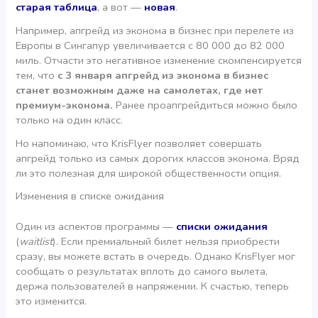
старая таблица
, а вот —
новая
.
Например, апгрейд из эконома в бизнес при перелете из
Европы в Сингапур увеличивается с 80 000 до 82 000
миль. Отчасти это негативное изменение скомпенсируется
тем, что
с 3 января апгрейд из эконома в бизнес
станет возможным даже на самолетах, где нет
премиум-эконома.
Ранее проапгрейдиться можно было
только на один класс.
Но напоминаю, что KrisFlyer позволяет совершать
апгрейд только из самых дорогих классов эконома. Вряд
ли это полезная для широкой общественности опция.
Изменения в списке ожидания
Один из аспектов программы —
списки ожидания
(
waitlist
). Если премиальный билет нельзя приобрести
сразу, вы можете встать в очередь. Однако KrisFlyer мог
сообщать о результатах вплоть до самого вылета,
держа пользователей в напряжении. К счастью, теперь
это изменится.