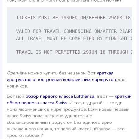
покупкой; билеты могут быть изъяты в любой момент.
TICKETS MUST BE ISSUED ON/BEFORE 29APR 18.
VALID FOR TRAVEL COMMENCING ON/AFTER 21APR 1
ALL TRAVEL MUST BE COMPLETED BY MIDNIGHT ON
TRAVEL IS NOT PERMITTED 29JUN 18 THROUGH 26
Open-jaw
можно купить без наценок. Вот
краткая
инструкция о построении комплексных маршрутов
для
новичков.
Вот мой
обзор первого класса Lufthansa
, а вот —
краткий
обзор первого класса Swiss
. И тот, и другой — среди
моих любимейших в мире продуктов. Если новый первый
класс Swiss показался мне удивительно
сбалансированным продуктом без единого ярко
выраженного изъяна, то первый класс Lufthansa — это
просто любовь ?