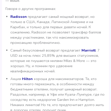
— выше.
Говоря о других программах:
Radisson
предлагает самый мощный возврат, но
только в США, Канаде, Латинской Америке и на
Карибах, и только для первых девяти ночей. К
сожалению, Radisson не позволяет трансфер баллов
между участниками, так что максимизировать
промоакцию проблематично.
Самый безусловный возврат предлагает
Marriott
: 7
USD за ночь плюс 25,85% для высших статусников,
которые не гнушаются милями Miles & More — это
хорошо. Ну, и помним про удвоение
квалификационных ночей.
Акция
Hilton
хороша для максимизаторов. Те, кто
готовы много переезжать, в особенности между
бюджетными отелями, получат шикарный возврат.
Раздолье, например, в Уфе или Куала-Лумпуре, где по
соседству есть недорогие Garden Inn и Hampton.
Никаких лимитов! Но те, кто предпочитает долго жить
в дорогих отелях, получат пшик.