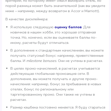
критерий, по которому имеет смысл выбирать отель, но
порой разница может быть значительной (как вы увидите
ниже – например, между возвратом в Accor и Marriott).
В качестве дисклеймера:
Я использую следующую
оценку баллов
. Для
новичков в нашем хобби, это хорошая отправная
точка. Но, конечно, если вы оцениваете баллы по-
иному, расчеты будут отличаться.
В дополнение к стандартным начислениям, вы можете
получать статусный бонус: например, приветственные
баллы. И
milestone bonuses
. Они не учтены в расчетах.
В целях промо-начислений, в расчетах учитывается
действующая глобальная промоакция сети. В
дополнение, вы можете получать и другие промо-
начисления: например, бонус за пребывание в новых
отелях, бонус по региональному или
таргетированному промо. Они также не учтены в
расчетах.
Размер кэшбека постоянно меняется. Я буду стараться