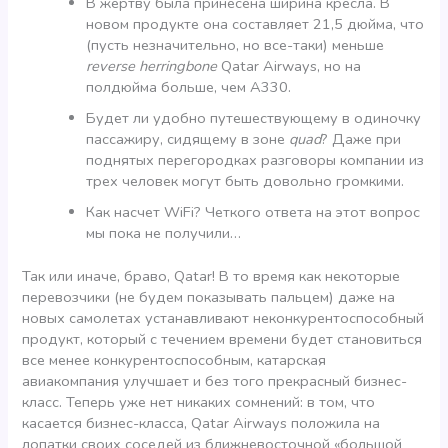
В жертву была принесена ширина кресла. В
новом продукте она составляет 21,5 дюйма, что
(пусть незначительно, но все-таки) меньше
reverse herringbone
Qatar Airways, но на
полдюйма больше, чем А330.
Будет ли удобно путешествующему в одиночку
пассажиру, сидящему в зоне
quad
? Даже при
поднятых перегородках разговоры компании из
трех человек могут быть довольно громкими.
Как насчет WiFi? Четкого ответа на этот вопрос
мы пока не получили…
Так или иначе, браво, Qatar! В то время как некоторые
перевозчики (не будем показывать пальцем) даже на
новых самолетах устанавливают неконкурентоспособный
продукт, который с течением времени будет становиться
все менее конкурентоспособным, катарская
авиакомпания улучшает и без того прекрасный бизнес-
класс. Теперь уже нет никаких сомнений: в том, что
касается бизнес-класса, Qatar Airways положила на
лопатки своих соседей из ближневосточной «большой