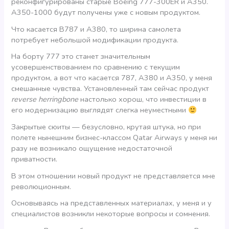
реконфигурированы старые Boeing 777-300ER и А350.
A350-1000 будут получены уже с новым продуктом.
Что касается В787 и А380, то ширина самолета
потребует небольшой модификации продукта.
На борту 777 это станет значительным
усовершенствованием по сравнению с текущим
продуктом, а вот что касается 787, А380 и А350, у меня
смешанные чувства. Установленный там сейчас продукт
reverse herringbone
настолько хорош, что инвестиции в
его модернизацию выглядят слегка неуместными
Закрытые сюиты — безусловно, крутая штука, но при
полете нынешним бизнес-классом Qatar Airways у меня ни
разу не возникало ощущение недостаточной
приватности.
В этом отношении новый продукт не представляется мне
революционным.
Основываясь на представленных материалах, у меня и у
специалистов возникли некоторые вопросы и сомнения.