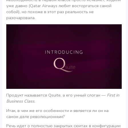
уже давно (Qatar Airways любит восторгаться самой
собой), но похоже в этот раз реальность не
разочаровала.
Продукт называется Qsuite, а его умный слоган —
First in
Business Class
.
Итак, в чем же его особенности и является ли он на
самом деле революционным?
Речь идет о полностью закрытых сюитах в конфигурации