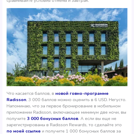
сравнивайте условия отмены и завтрак.
Что касается баллов, в
новой говно-программе
Radisson
, 3 000 баллов можно оценить в 6 USD. Негусто.
Напоминаю, что за первое бронирование в мобильном
приложении Radisson, включающее минимум две ночи, вы
получите
3 000 бонусных баллов
.
А если вы еще не
зарегистрированы в Radisson Rewards, то сделайте это
по моей ссылке
и получите 1 000 бонусных баллов за