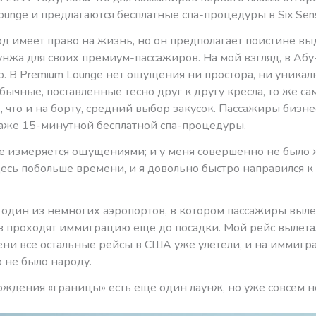
ounge и предлагаются бесплатные спа-процедуры в Six Sens
од имеет право на жизнь, но он предполагает поистине в
унжа для своих премиум-пассажиров. На мой взгляд, в Абу
о. В Premium Lounge нет ощущения ни простора, ни уникал
ычные, поставленные тесно друг к другу кресла, то же са
 что и на борту, средний выбор закусок. Пассажиры бизне
аже 15-минутной бесплатной спа-процедуры.
е измеряется ощущениями; и у меня совершенно не было
есь побольше времени, и я довольно быстро направился к U
 один из немногих аэропортов, в котором пассажиры выл
 проходят иммиграцию еще до посадки. Мой рейс вылетал 
ени все остальные рейсы в США уже улетели, и на иммигр
 не было народу.
ождения «границы» есть еще один лаунж, но уже совсем 