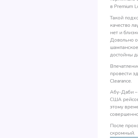
в Premium L
Такой подх
качество ла
нет и близк
Довольно об
шампанское,
достойны д
Впечатлени
провести зд
Clearance.
Абу-Даби –
США рейсов
этому врем
совершенно
После прох
скромный.