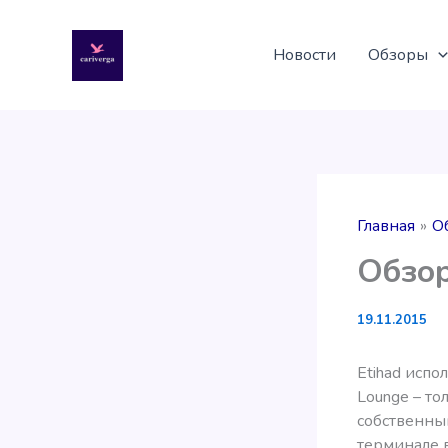
Перейти
к
Новости
Обзоры
содержимому
Главная
О
Обзор
19.11.2015
Etihad испо
Lounge – то
собственный
терминале в