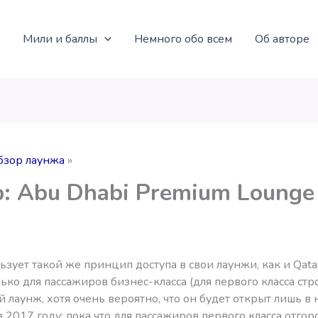
Мили и баллы
Немного обо всем
Об авторе
бзор лаунжа
: Abu Dhabi Premium Lounge
льзует такой же принцип доступа в свои лаунжи, как и Qata
лько для пассажиров бизнес-класса (для первого класса стр
 лаунж, хотя очень вероятно, что он будет открыт лишь в
 2017 году; пока что для пассажиров первого класса отго