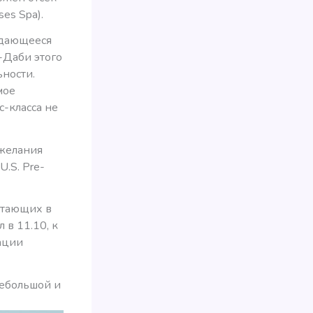
es Spa).
ыдающееся
-Даби этого
ьности.
мое
с-класса не
 желания
.S. Pre-
етающих в
в 11.10, к
ации
небольшой и