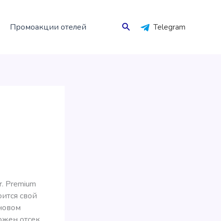
Поиск
Промоакции отелей
Telegram
r. Premium
оится свой
 новом
рожен отсек