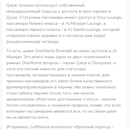
Qatar Airways использует собственный,
нетрадиционный подход к доступу в свои лаунжи в
Дохе. Статусные пассажиры имеют доступ в Oryx Lounge,
пассажиры бизнес-класса – в Al Mourjan Lounge, а
пассажиры первого класса – в Al Sawfa Lounge, который
открылся совсем недавно и о котором уже ходят
(неоднозначные) легенды.
То есть, даже OneWorld Emerald не имеет доступа в Al
Mourjan. Это всего лишь одно из двух исключений в
рамках OneWorld (второе – лаунж Qatar в Лондоне), и
хотя это плохая новость для статусных
пассажиров, путешествующих в эконом-классе, для
премиум-пассажиров это залог более качественного
времяпрепровождения в лаунже. Мы знаем, насколько
стали забиты лаунжи после того, как многие
авиакомпании облегчили достижение статуса – многие
потом спохватились и поменяли правила, поняв, что если
элитными пассажирами являются все, то на самом деле
им не является никто.
(К примеру, Lufthansa использует обратный подход –