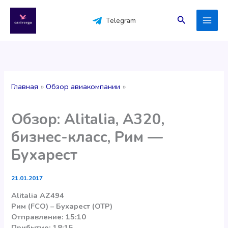
Перейти
к
Поиск
Telegram
содержимому
Главная
Обзор авиакомпании
Обзор: Alitalia, A320,
бизнес-класс, Рим —
Бухарест
21.01.2017
Alitalia AZ494
Рим (FCO) – Бухарест (OTP)
Отправление: 15:10
Прибытие: 18:15