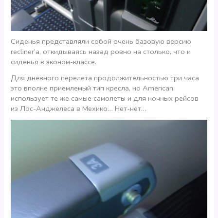
Сиденья представляли собой очень базовую версию
recliner’а, откидываясь назад ровно на столько, что и
сиденья в эконом-классе.
Для дневного перелета продолжительностью три часа
это вполне приемлемый тип кресла, но American
использует те же самые самолеты и для ночных рейсов
из Лос-Анджелеса в Мехико… Нет-нет…