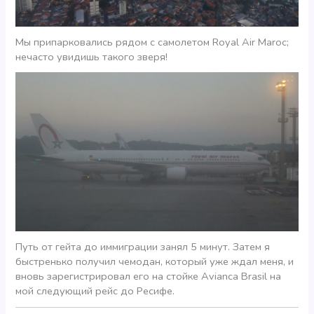
Мы припарковались рядом с самолетом Royal Air Maroc;
нечасто увидишь такого зверя!
Путь от гейта до иммиграции занял 5 минут. Затем я
быстренько получил чемодан, который уже ждал меня, и
вновь зарегистрировал его на стойке Avianca Brasil на
мой следующий рейс до Ресифе.