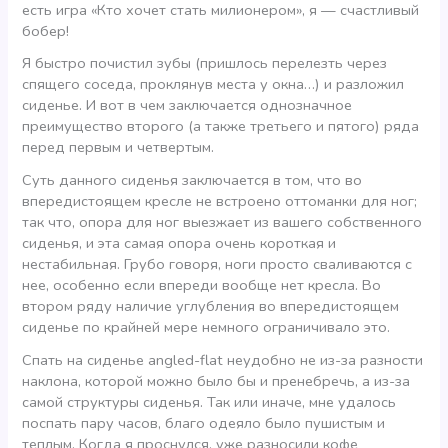
есть игра «Кто хочет стать милионером», я — счастливый
бобер!
Я быстро почистил зубы (пришлось перелезть через
спящего соседа, проклянув места у окна…) и разложил
сиденье. И вот в чем заключается однозначное
преимущество второго (а также третьего и пятого) ряда
перед первым и четвертым.
Суть данного сиденья заключается в том, что во
впередистоящем кресле не встроено оттоманки для ног;
так что, опора для ног выезжает из вашего собственного
сиденья, и эта самая опора очень короткая и
нестабильная. Грубо говоря, ноги просто сваливаются с
нее, особенно если впереди вообще нет кресла. Во
втором ряду наличие углубления во впередистоящем
сиденье по крайней мере немного ограничивало это.
Спать на сиденье angled-flat неудобно не из-за разности
наклона, которой можно было бы и пренебречь, а из-за
самой структуры сиденья. Так или иначе, мне удалось
поспать пару часов, благо одеяло было пушистым и
теплым. Когда я проснулся, уже разносили кофе