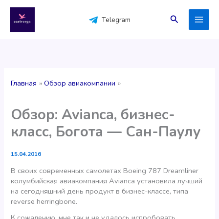
Перейти
к
Поиск
Telegram
содержимому
Главная
Обзор авиакомпании
Обзор: Avianca, бизнес-
класс, Богота — Сан-Паулу
15.04.2016
В своих современных самолетах Boeing 787 Dreamliner
колумбийская авиакомпания Avianca установила лучший
на сегодняшний день продукт в бизнес-классе, типа
reverse herringbone.
К сожалению, мне так и не удалось испробовать