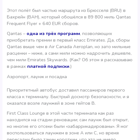
Этот полёт был частью маршрута из Брюсселя (BRU) в
Бахрейн (BAH), который обошёлся в 89 800 миль Qantas
Frequent Flyer + 640 EUR сборов.
Qantas –
одна из трёх программ
, позволяющих
приобретать премии в первый класс Emirates. Да, сборы
Qantas выше чем в Air Canada Aeroplan, но зато мильные
расценки – ниже, а сами мили можно надрочить дешевле,
чем мили Emirates Skywards. (Как? Об этом я рассказываю
в рамках
платной подписки
.)
Аэропорт, лаунж и посадка
Приоритетный автобус доставил пассажиров первого
класса к терминалу. Быстрый досмотр безопасности, и я
оказался возле лаунжей в зоне гейтов В.
First Class Lounge в этой части терминала как раз
находился на стадии реновации; сам лаунж был открыт,
но многие его отсеки были «забаррикадированы». Я мог
воспользоваться лаунжем в зоне А или С, но время
пересадки было таким коротким, что это не имело