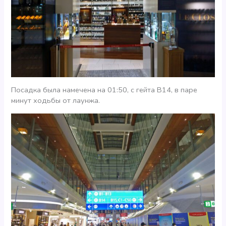
Посадка была намечена на 01:50, с гейта B14, в паре
минут ходьбы от лаунжа.