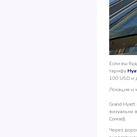
Если вы буд
тарифу
Hya
100 USD и 
Локация и ч
Grand Hyatt
визуально 
Conrad).
Через дорог