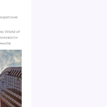
миратские
ию World of
 пиковости
мысла.