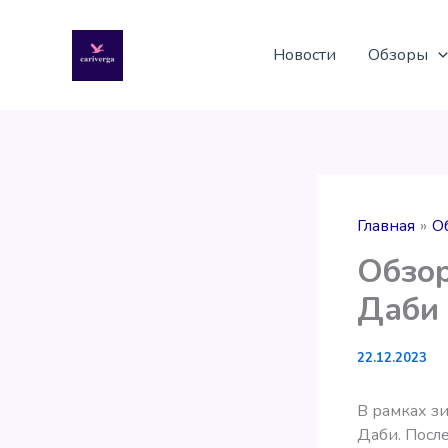
Перейти
к
Новости
Обзоры
содержимому
Главная
О
Обзор
Даби
22.12.2023
В рамках зи
Даби. Посл