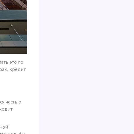
ать это по
рак, кредит
ся частью
ходит
тной