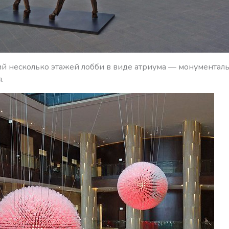
 несколько этажей лобби в виде атриума — монументал
.