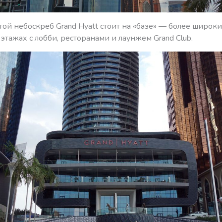
ой небоскреб Grand Hyatt стоит на «базе» — более широк
этажах с лобби, ресторанами и лаунжем Grand Club.