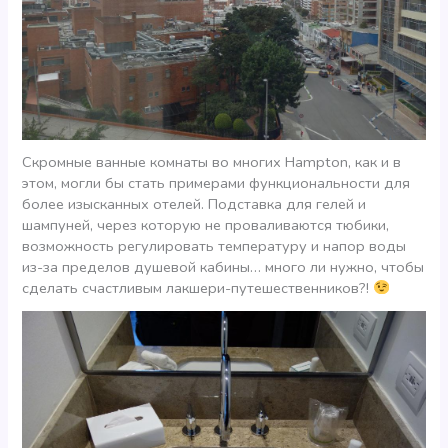
Скромные ванные комнаты во многих Hampton, как и в
этом, могли бы стать примерами функциональности для
более изысканных отелей. Подставка для гелей и
шампуней, через которую не проваливаются тюбики,
возможность регулировать температуру и напор воды
из-за пределов душевой кабины… много ли нужно, чтобы
сделать счастливым лакшери-путешественников?!