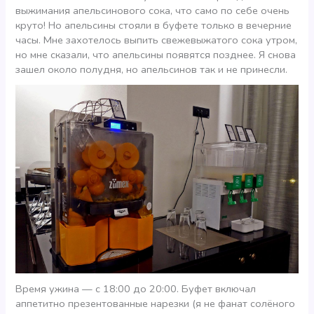
выжимания апельсинового сока, что само по себе очень
круто! Но апельсины стояли в буфете только в вечерние
часы. Мне захотелось выпить свежевыжатого сока утром,
но мне сказали, что апельсины появятся позднее. Я снова
зашел около полудня, но апельсинов так и не принесли.
Время ужина — с 18:00 до 20:00. Буфет включал
аппетитно презентованные нарезки (я не фанат солёного