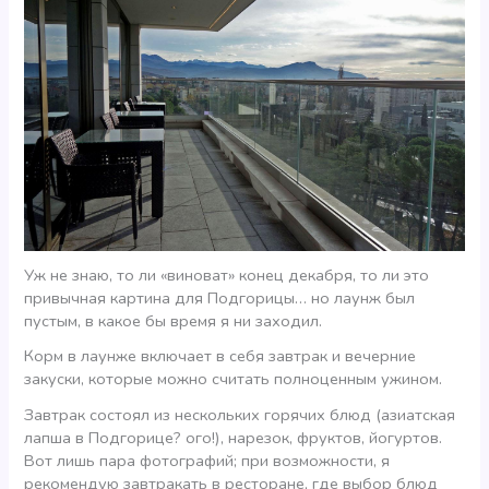
Уж не знаю, то ли «виноват» конец декабря, то ли это
привычная картина для Подгорицы… но лаунж был
пустым, в какое бы время я ни заходил.
Корм в лаунже включает в себя завтрак и вечерние
закуски, которые можно считать полноценным ужином.
Завтрак состоял из нескольких горячих блюд (азиатская
лапша в Подгорице? ого!), нарезок, фруктов, йогуртов.
Вот лишь пара фотографий; при возможности, я
рекомендую завтракать в ресторане, где выбор блюд