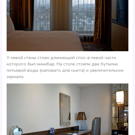
У левой стены стоял длиннющий стол, в левой части
которого был минибар. На столе стояли две бутылки
питьевой воды (маловато для сьюта) и увеличительное
зеркало.