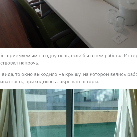
бы приемлемым на одну ночь, если бы в нем работал Инте
тствовал напрочь.
я вида, то окно выходило на крышу, на которой велись раб
риватность, приходилось закрывать шторы.