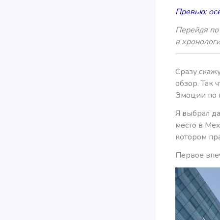
Превью: осе
Перейдя по 
в хронолог
Сразу скажу
обзор. Так
Эмоции по п
Я выбрал д
место в Мех
котором пра
Первое впе