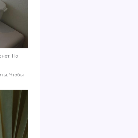
рнет. Но
оты. Чтобы