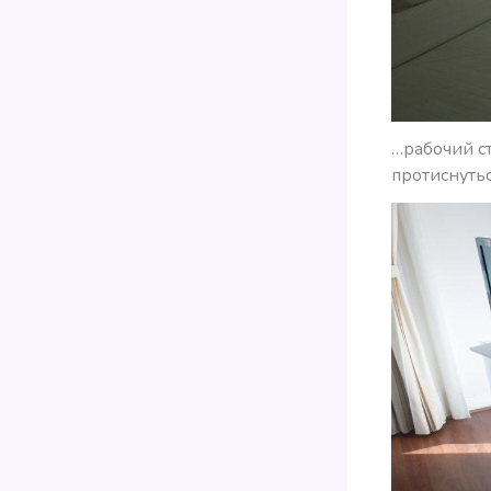
…рабочий с
протиснутьс