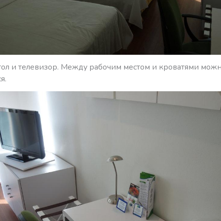
тол и телевизор. Между рабочим местом и кроватями можн
я.