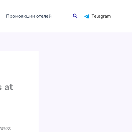
Поиск
Промоакции отелей
Telegram
 at
твию: