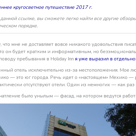
ннее кругосветное путешествие 2017 г.
данной ссылке, вы сможете легко найти все другие обзоры
ическом порядке.
, что мне не доставляет вовсе никакого удовольствия писат
 что он будет кратким и информативным, но безэмоционал
оводу пребывания в Holiday Inn
я уже выразил в отдельно
анный отель исключительно из-за местоположения. Мое л
ико — это юг города. Речь идет о «настоящем» Мехико — 
ктически отсутствуют отели. Один из немногих — как раз Ho
чатление было унылым — фасад, на котором ведутся рабо