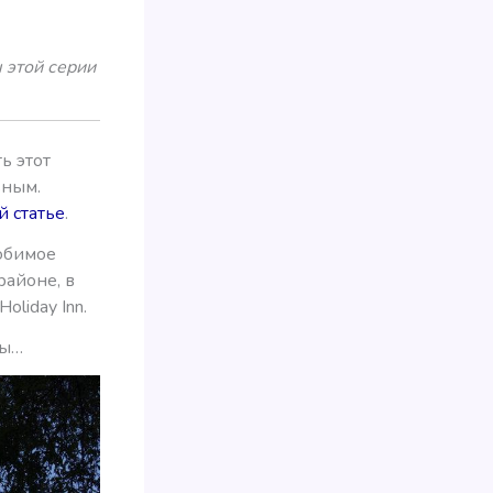
 этой серии
ь этот
ьным.
й статье
.
юбимое
районе, в
liday Inn.
ты…