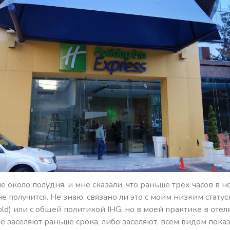
ле около полудня, и мне сказали, что раньше трех часов в 
не получится. Не знаю, связано ли это с моим низким стату
ld) или с общей политикой IHG, но в моей практике в отеля
е заселяют раньше срока, либо заселяют, всем видом показ