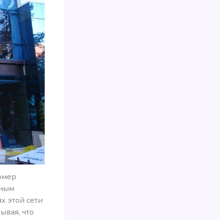
номер
сным
х этой сети
ывая, что