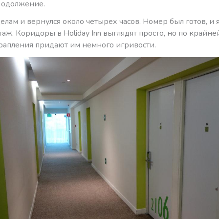
 одолжение.
делам и вернулся около четырех часов. Номер был готов, и 
таж. Коридоры в Holiday Inn выглядят просто, но по крайн
рапления придают им немного игривости.