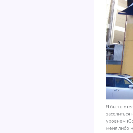
Я был в оте
заселиться 
уровнем (Go
меня либо н