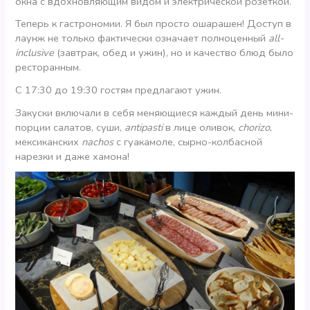
окна с вдохновляющим видом и электрической розеткой.
Теперь к гастрономии. Я был просто ошарашен! Доступ в
лаунж не только фактически означает полноценный
all-
inclusive
(завтрак, обед и ужин), но и качество блюд было
ресторанным.
C 17:30 до 19:30 гостям предлагают ужин.
Закуски включали в себя меняющиеся каждый день мини-
порции салатов, суши,
antipasti
в лице оливок,
chorizo
,
мексиканских
nachos
с гуакамоле, сырно-колбасной
нарезки и даже хамона!