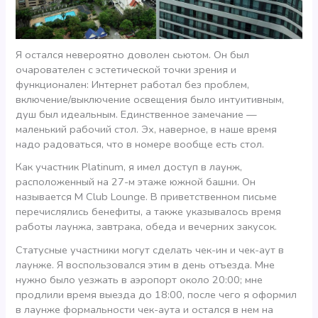
Я остался невероятно доволен сьютом. Он был
очарователен с эстетической точки зрения и
функционален: Интернет работал без проблем,
включение/выключение освещения было интуитивным,
душ был идеальным. Единственное замечание —
маленький рабочий стол. Эх, наверное, в наше время
надо радоваться, что в номере вообще есть стол.
Как участник Platinum, я имел доступ в лаунж,
расположенный на 27-м этаже южной башни. Он
называется M Club Lounge. В приветственном письме
перечислялись бенефиты, а также указывалось время
работы лаунжа, завтрака, обеда и вечерних закусок.
Статусные участники могут сделать чек-ин и чек-аут в
лаунже. Я воспользовался этим в день отъезда. Мне
нужно было уезжать в аэропорт около 20:00; мне
продлили время выезда до 18:00, после чего я оформил
в лаунже формальности чек-аута и остался в нем на