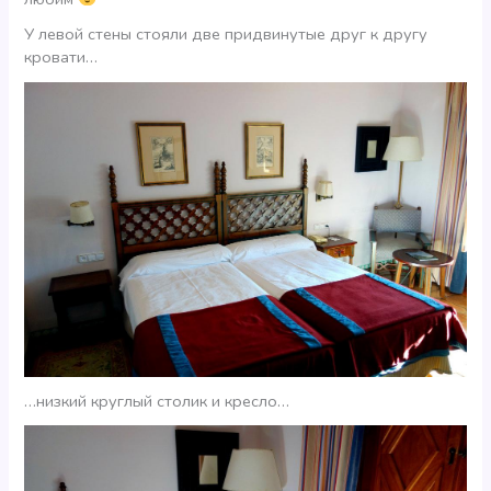
У левой стены стояли две придвинутые друг к другу
кровати…
…низкий круглый столик и кресло…