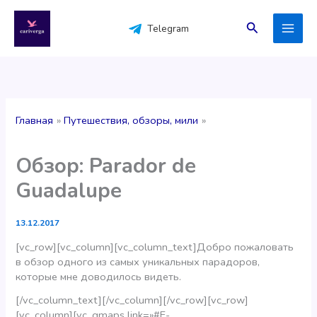
Перейти
к
Поиск
Telegram
содержимому
Главная
Путешествия, обзоры, мили
Обзор: Parador de
Guadalupe
13.12.2017
[vc_row][vc_column][vc_column_text]Добро пожаловать
в обзор одного из самых уникальных парадоров,
которые мне доводилось видеть.
[/vc_column_text][/vc_column][/vc_row][vc_row]
[vc_column][vc_gmaps link=»#E-