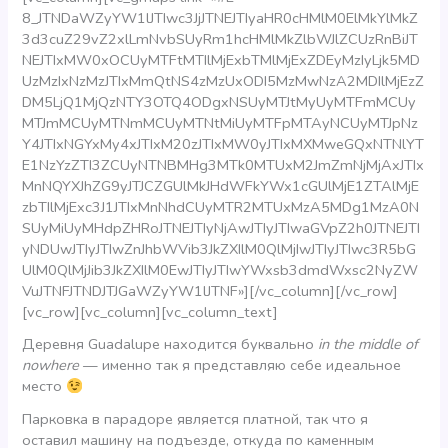
8_JTNDaWZyYW1lJTIwc3JjJTNEJTIyaHR0cHMlM0ElMkYlMkZ
3d3cuZ29vZ2xlLmNvbSUyRm1hcHMlMkZlbWJlZCUzRnBiJT
NEJTIxMW0xOCUyMTFtMTIlMjExbTMlMjExZDEyMzIyLjk5MD
UzMzIxNzMzJTIxMmQtNS4zMzUxODI5MzMwNzA2MDIlMjEzZ
DM5LjQ1MjQzNTY3OTQ4ODgxNSUyMTJtMyUyMTFmMCUy
MTJmMCUyMTNmMCUyMTNtMiUyMTFpMTAyNCUyMTJpNz
Y4JTIxNGYxMy4xJTIxM20zJTIxMW0yJTIxMXMweGQxNTNlYT
E1NzYzZTI3ZCUyNTNBMHg3MTk0MTUxM2JmZmNjMjAxJTIx
MnNQYXJhZG9yJTJCZGUlMkJHdWFkYWx1cGUlMjE1ZTAlMjE
zbTIlMjExc3J1JTIxMnNhdCUyMTR2MTUxMzA5MDg1MzA0N
SUyMiUyMHdpZHRoJTNEJTIyNjAwJTIyJTIwaGVpZ2h0JTNEJTI
yNDUwJTIyJTIwZnJhbWVib3JkZXIlM0QlMjIwJTIyJTIwc3R5bG
UlM0QlMjJib3JkZXIlM0EwJTIyJTIwYWxsb3dmdWxsc2NyZW
VuJTNFJTNDJTJGaWZyYW1lJTNF»][/vc_column][/vc_row]
[vc_row][vc_column][vc_column_text]
Деревня Guadalupe находится буквально
in the middle of
nowhere
— именно так я представляю себе идеальное
место
Парковка в парадоре является платной, так что я
оставил машину на подъезде, откуда по каменным