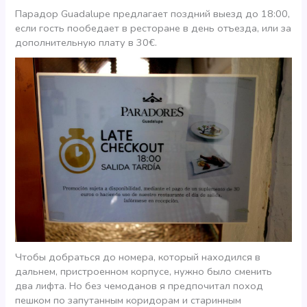
Парадор Guadalupe предлагает поздний выезд до 18:00,
если гость пообедает в ресторане в день отъезда, или за
дополнительную плату в 30€.
Чтобы добраться до номера, который находился в
дальнем, пристроенном корпусе, нужно было сменить
два лифта. Но без чемоданов я предпочитал поход
пешком по запутанным коридорам и старинным