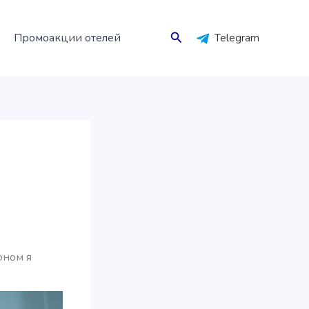
Поиск
Промоакции отелей
Telegram
оном я