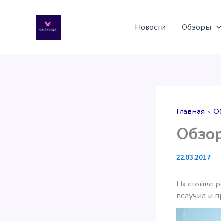
Перейти
к
Новости
Обзоры
содержимому
Главная
О
Обзор
22.03.2017
На стойке р
получил и п