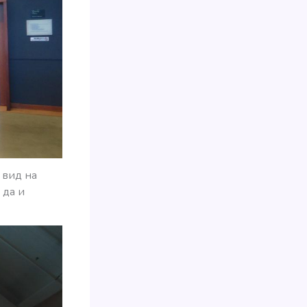
 вид на
 да и