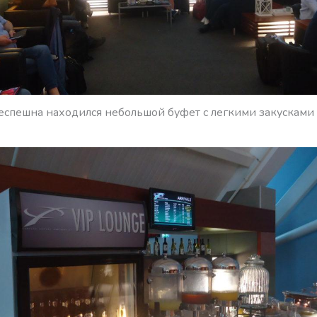
респешна находился небольшой буфет с легкими закусками