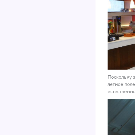
Поскольку з
летное поле
естественн