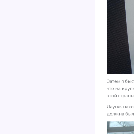
Затем я бы
что на круп
этой страны
Лаунж наход
должна был