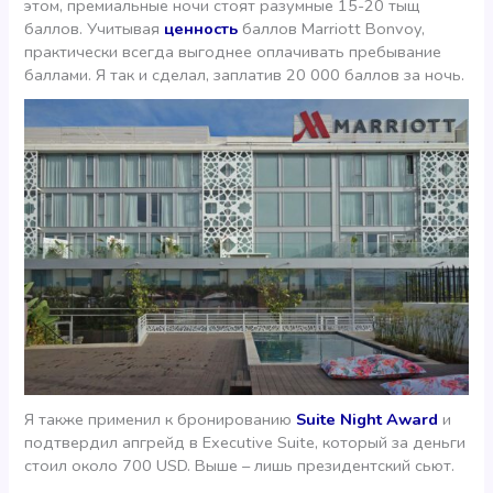
этом, премиальные ночи стоят разумные 15-20 тыщ
баллов. Учитывая
ценность
баллов Marriott Bonvoy,
практически всегда выгоднее оплачивать пребывание
баллами. Я так и сделал, заплатив 20 000 баллов за ночь.
Я также применил к бронированию
Suite Night Award
и
подтвердил апгрейд в Executive Suite, который за деньги
стоил около 700 USD. Выше – лишь президентский сьют.