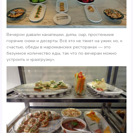
Вечером давали канапешки, дипы, сыр, простенькие
горячие снэки и десерты. Всё это не тянет на ужин; но, к
счастью, обеды в марокканских ресторанах — это
безумное количество еды, так что по вечерам можно
устроить и «разгрузку».