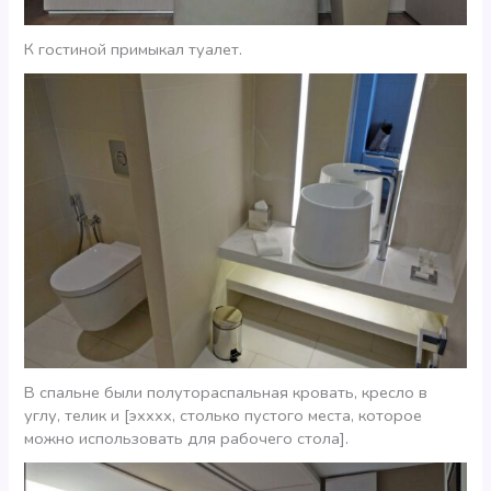
К гостиной примыкал туалет.
В спальне были полутораспальная кровать, кресло в
углу, телик и [эхххх, столько пустого места, которое
можно использовать для рабочего стола].