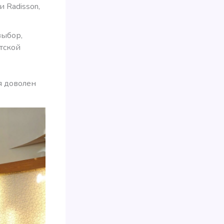
и Radisson,
выбор,
тской
 я доволен