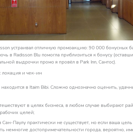
sson устраивал отличную промоакцию: 90 000 бонусных ба
ночь в Radisson Blu помогла приблизиться к бонусу (оставш
льной выдрочки промо я провёл в Park Inn, Сантос).
u: локация и чек-ин
u находится в Itaim Bibi. Сложно однозначно оценить, удачн
путешествуют в целях бизнеса, в любом случае выбирают ра
 рабочих целей;
в Сан-Паулу практически не существует, но если ваша цел
ть немногие достопримечательности города, вероятно, им