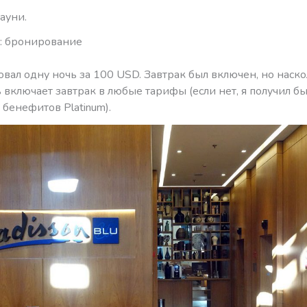
ауни.
u: бронирование
вал одну ночь за 100 USD. Завтрак был включен, но наско
ь включает завтрак в любые тарифы (если нет, я получил б
 бенефитов Platinum).