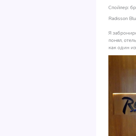
Спойлер: бр
Radisson Bl
Я заброниро
понял, отел
как один из