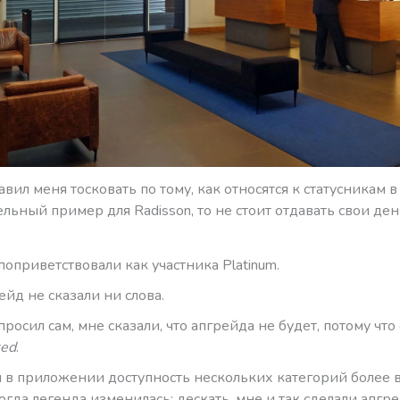
авил меня тосковать по тому, как относятся к статусникам в 
ельный пример для Radisson, то не стоит отдавать свои ден
поприветствовали как участника Platinum.
ейд не сказали ни слова.
просил сам, мне сказали, что апгрейда не будет, потому что
ked
.
л в приложении доступность нескольких категорий более 
Тогда легенда изменилась: дескать, мне и так сделали апгр