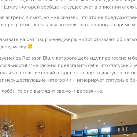
и Luxury (которой вообще не существует в описании отеля).
ил апгрейд в сьют, но мне сказали, что это не предусмотре
и программы, хотя такая возможность прописана прямым 
вызвать на разговор менеджера, но тот отказался общаться
адену маску
дуемся за Radisson Blu, у которого дела идут прекрасно и б
ояльности! Мне сложно представить себе, что статусный у
нуться в отель, который откровенно врёт о доступности н
т несуществующие категории и игнорирует статусные бе
я лобби, то оно выглядит свежо и деревянно.