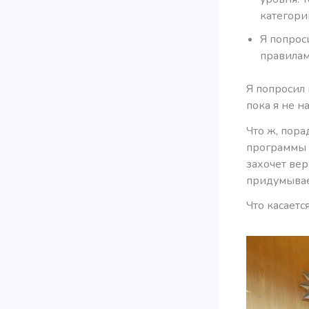
категори
Я попрос
правилам
Я попросил 
пока я не н
Что ж, пора
программы л
захочет вер
придумывае
Что касаетс