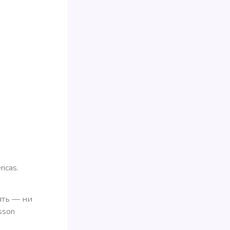
icas.
ять — ни
sson