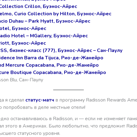
ollection Crillon, Буэнос-Айрес
lmo, Curio Collection by Hilton, Буэнос-Айрес
cio Duhau – Park Hyatt, Буэнос-Айрес
otel, Буэнос-Айрес
adio Hotel – MGallery, Буэнос-Айрес
riott, Буэнос-Айрес
SS, бизнес-класс (777), Буэнос-Айрес – Сан-Паулу
dence Inn Barra da Tijuca, Рио-де-Жанейро
nd Mercure Copacabana, Рио-де-Жанейро
cure Boutique Copacabana, Рио-де-Жанейро
sson Blu, Сан-Паулу
да я сделал
статус-матч
в программу Radisson Rewards Amer
о попробовать в деле местные отели!
дко останавливаюсь в Radisson, и — если не изменяет пам
ал этого в Америках. Было любопытно, что предложит Radi
ысшего статусного уровня.