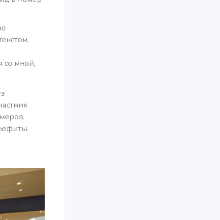
но
текстом.
 со мной,
ез
частник
омеров,
нефиты.