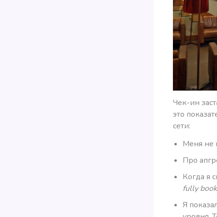
Чек-ин заст
это показат
сети:
Меня не 
Про апгр
Когда я с
fully boo
Я показа
уровня. 