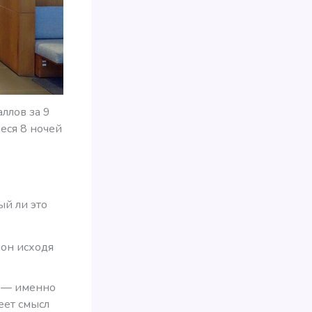
ллов за 9
иеся 8 ночей
ый ли это
йон исходя
ь — именно
еет смысл