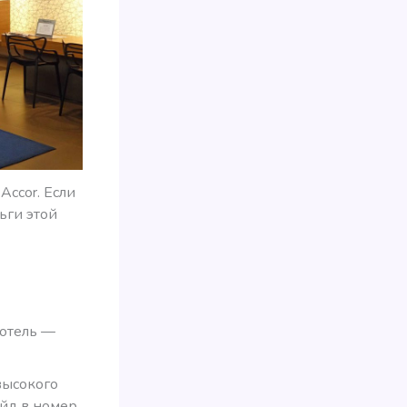
Accor. Если
ьги этой
 отель —
высокого
ейд в номер