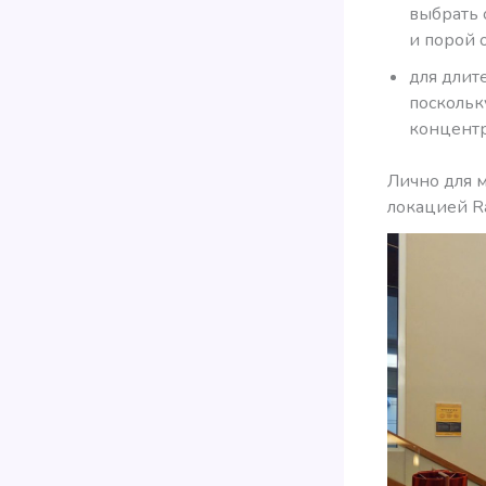
выбрать о
и порой о
для длит
поскольк
концентр
Лично для м
локацией Ra