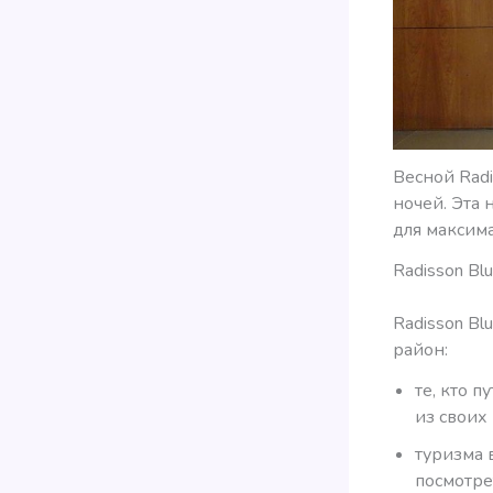
Весной Radi
ночей. Эта 
для максима
Radisson Bl
Radisson Bl
район:
те, кто 
из своих
туризма 
посмотре