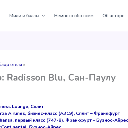
Мили и баллы
Немного обо всем
Об авторе
бзор отеля
: Radisson Blu, Сан-Паулу
iness Lounge, Сплит
tia Airlines, бизнес-класс (A319), Сплит – Франкфурт
thansa, первый класс (747-8), Франкфурт – Буэнос-Айре
rContinental, Буэнос-Айрес