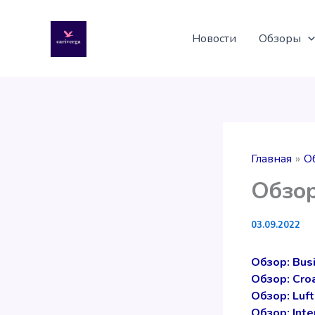
Перейти
к
Новости
Обзоры
содержимому
Главная
О
Обзор
03.09.2022
Обзор: Bus
Обзор: Croa
Обзор: Luf
Обзор: Inte