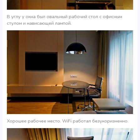
В углу у окна был овальный рабочий стол с офисным
стулом и нависающей лампой.
Хорошее рабочее место. WiFi работал безукоризненно.