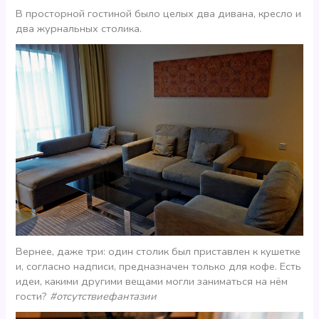
В просторной гостиной было целых два дивана, кресло и
два журнальных столика.
Вернее, даже три: один столик был приставлен к кушетке
и, согласно надписи, предназначен только для кофе. Есть
идеи, какими другими вещами могли заниматься на нём
гости?
#отсутствиефантазии