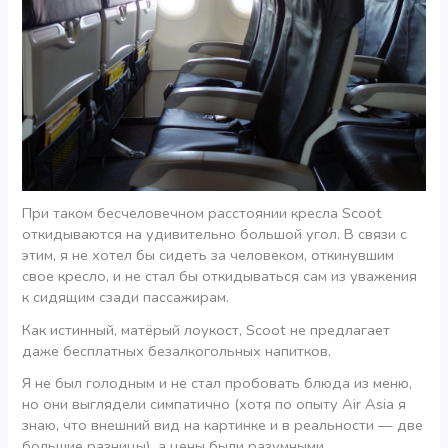
При таком бесчеловечном расстоянии кресла Scoot
откидываются на удивительно большой угол. В связи с
этим, я не хотел бы сидеть за человеком, откинувшим
свое кресло, и не стал бы откидываться сам из уважения
к сидящим сзади пассажирам.
Как истинный, матёрый лоукост, Scoot не предлагает
даже бесплатных безалкогольных напитков.
Я не был голодным и не стал пробовать блюда из меню,
но они выглядели симпатично (хотя по опыту Air Asia я
знаю, что внешний вид на картинке и в реальности — две
большие разницы), а цены были разумными.