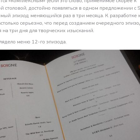
ся «комплексным» (если это слово, применимое скорее к
й столовой, достойно появляться в одном предложении с So
аемый
эпизод
, меняющийся раз в три месяца. К разработке
столько серьезно, что перед созданием очередного эпизо
 на три дня для творческих изысканий.
лядело меню 12-го эпизода.