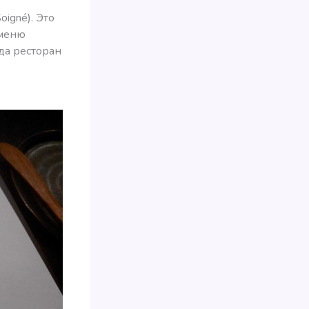
igné). Это
 меню
да ресторан