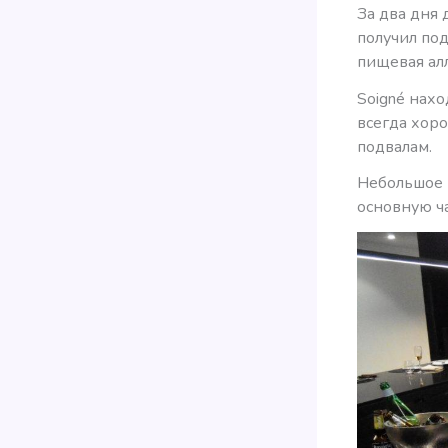
За два дня 
получил под
пищевая ал
Soigné нах
всегда хор
подвалам.
Небольшое 
основную ч