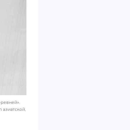
еревней».
 азиатской,