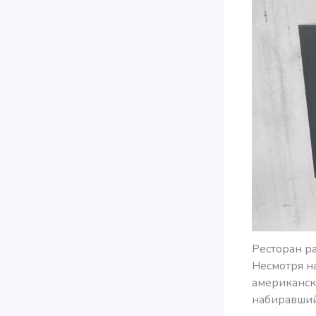
Ресторан р
Несмотря на
американск
набиравший