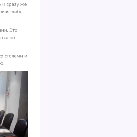
 и сразу же
какая-либо
ии. Это
тся по
о столами и
ю.