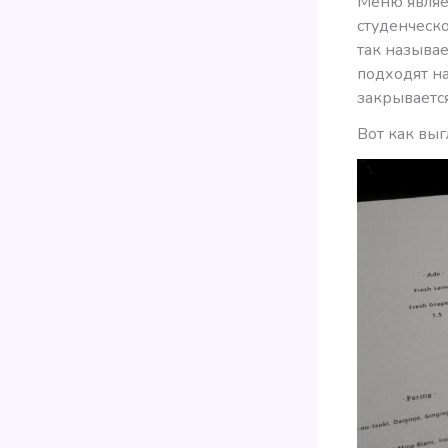
Меню являет
студенческо
так назыв
подходят на
закрывается
Вот как выг