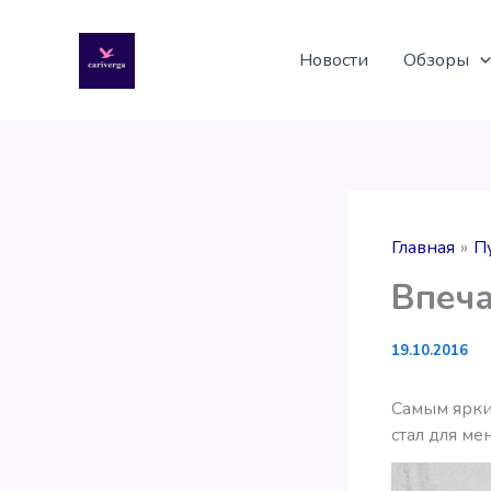
Перейти
к
Новости
Обзоры
содержимому
Главная
П
Впеча
19.10.2016
Самым ярким
стал для ме