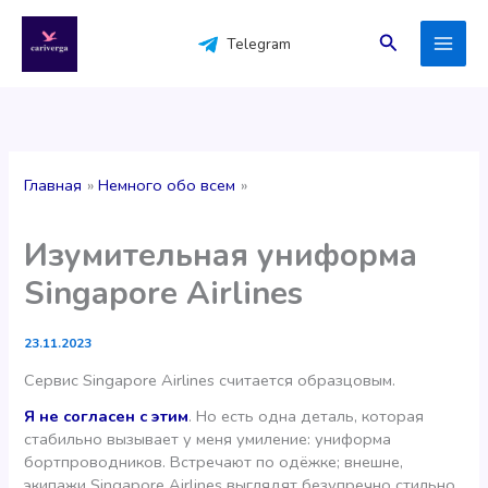
Перейти
к
Поиск
Telegram
содержимому
Главная
Немного обо всем
Изумительная униформа
Singapore Airlines
23.11.2023
Сервис Singapore Airlines считается образцовым.
Я не согласен с этим
. Но есть одна деталь, которая
стабильно вызывает у меня умиление: униформа
бортпроводников. Встречают по одёжке; внешне,
экипажи Singapore Airlines выглядят безупречно стильно.