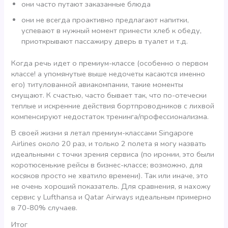
они часто путают заказанные блюда
они не всегда проактивно предлагают напитки,
успевают в нужный момент принести хлеб к обеду,
приоткрывают пассажиру дверь в туалет и т.д.
Когда речь идет о премиум-классе (особенно о первом
классе! а упомянутые выше недочеты касаются именно
его) титулованной авиакомпании, такие моменты
смущают. К счастью, часто бывает так, что по-отечески
теплые и искренние действия бортпроводников с лихвой
компенсируют недостаток тренинга/профессионализма.
В своей жизни я летал премиум-классами Singapore
Airlines около 20 раз, и только 2 полета я могу назвать
идеальными с точки зрения сервиса (по иронии, это были
коротюсенькие рейсы в бизнес-классе; возможно, для
косяков просто не хватило времени). Так или иначе, это
не очень хороший показатель. Для сравнения, я нахожу
сервис у Lufthansa и Qatar Airways идеальным примерно
в 70-80% случаев.
Итог