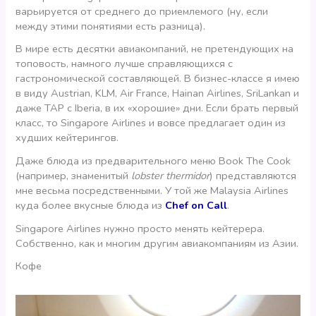
варьируется от среднего до приемлемого (ну, если
между этими понятиями есть разница).
В мире есть десятки авиакомпаний, не претендующих на
топовость, намного лучше справляющихся с
гастрономической составляющей. В бизнес-классе я имею
в виду Austrian, KLM, Air France, Hainan Airlines, SriLankan и
даже TAP с Iberia, в их «хорошие» дни. Если брать первый
класс, то Singapore Airlines и вовсе предлагает один из
худших кейтерингов.
Даже блюда из предварительного меню Book The Cook
(например, знаменитый
lobster thermidor
) представляются
мне весьма посредственными. У той же Malaysia Airlines
куда более вкусные блюда из
Chef on Call
.
Singapore Airlines нужно просто менять кейтерера.
Собственно, как и многим другим авиакомпаниям из Азии.
Кофе