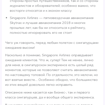
стороны простых путешественников, так и со стороны
журналистов и обозревателей; особенно важно, что
восторги относятся и к эконом-классу
Singapore Airlines — пятизвездочная авиакомпания
Skytrax и лучшая авиакомпания 2018 и многих
прошлых лет; как бы ни относиться к рейтингу,
полностью игнорировать его не стоит
Чего уж говорить, перед любым полетом с сингапурцами
ожидания высоки!
Насколько я понимаю, Singapore Airlines оправдывает
ожидания клиентов. Что ж, супер! Тем не менее, лично
для меня, в сингапурском экспириенсе есть целый ряд
моментов, которые не позволяют считать авиакомпанию
по-настоящему топовой. По отдельности, это мелочи, но
вот взятые вместе… Особенно обидно, что большинство
из этих вещей довольно легко исправить.
Описанное ниже касается как бизнес-, так и первого
класса сингапурцев, да и вообще общего экспириенса.
В качестве дисклеймера, я ни разу в жизни не летал в