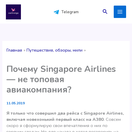
Перейти
к
Поиск
Telegram
содержимому
Главная
Путешествия, обзоры, мили
Почему Singapore Airlines
— не топовая
авиакомпания?
11.05.2019
Я только что совершил два рейса с Singapore Airlines,
включая новехонький первый класс на A380
. Совсем
скоро я сформулирую свои впечатления о них по
горячим следам. Но для начала я хотел поговорить на