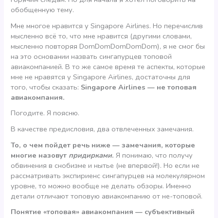
обобщенную тему.
Мне многое нравится у Singapore Airlines. Но перечислив
мысленно всё то, что мне нравится (другими словами,
мысленно повторяя DomDomDomDomDom), я не смог бы
на это основании назвать сингапурцев топовой
авиакомпанией. В то же самое время те аспекты, которые
мне не нравятся у Singapore Airlines, достаточны для
того, чтобы сказать:
Singapore Airlines — не топовая
авиакомпания.
Погодите. Я поясню.
В качестве предисловия, два отвлеченных замечания.
То, о чем пойдет речь ниже — замечания, которые
многие назовут
придирками
.
Я понимаю, что получу
обвинения в снобизме и нытье (не впервой!). Но если не
рассматривать экспириенс сингапурцев на молекулярном
уровне, то можно вообще не делать обзоры. Именно
детали отличают топовую авиакомпанию от не-топовой.
Понятие «топовая» авиакомпания — субъективный