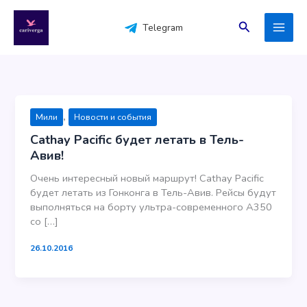
Перейти
к
Поиск
Telegram
содержимому
,
Мили
Новости и события
Cathay Pacific будет летать в Тель-
Авив!
Очень интересный новый маршрут! Cathay Pacific
будет летать из Гонконга в Тель-Авив. Рейсы будут
выполняться на борту ультра-современного А350
со […]
26.10.2016