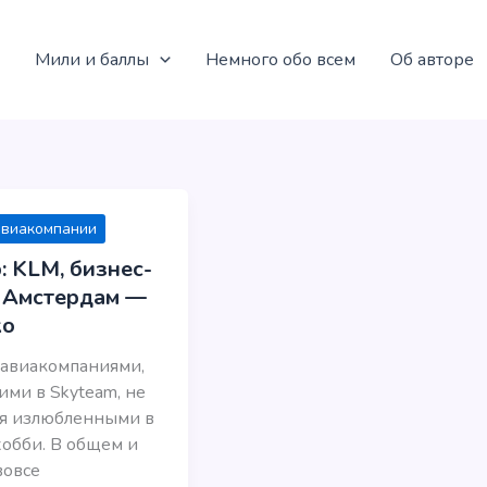
Мили и баллы
Немного обо всем
Об авторе
авиакомпании
: KLM, бизнес-
, Амстердам —
ко
 авиакомпаниями,
ми в Skyteam, не
ся излюбленными в
обби. В общем и
вовсе