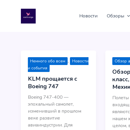
Перейти
к
Новости
Обзоры
содержимому
,
Немного обо всем
Новости
Обзор 
и события
Обзор
KLM прощается с
класс
Boeing 747
Мехи
Boeing 747-400 —
Полеты
эпохальный самолет,
входящи
изменивший в прошлом
являют
веке развитие
нашем х
авиаиндустрии. Для
целом, 