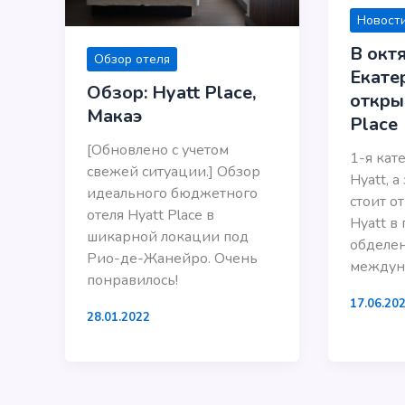
Новости
В окт
Обзор отеля
Екате
Обзор: Hyatt Place,
откры
Макаэ
Place
[Обновлено с учетом
1-я кат
свежей ситуации.] Обзор
Hyatt, а
идеального бюджетного
стоит о
отеля Hyatt Place в
Hyatt в 
шикарной локации под
обделе
Рио-де-Жанейро. Очень
междун
понравилось!
17.06.20
28.01.2022