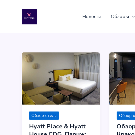
Перейти
к
Новости
Обзоры
содержимому
Обзор отеля
Обзор 
Hyatt Place & Hyatt
Обзор:
House CDG, Париж:
Крако