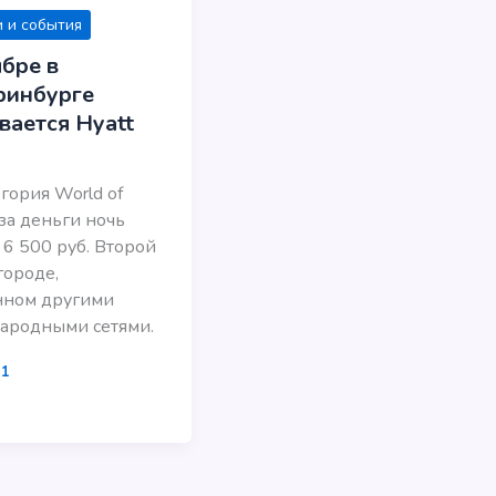
 и события
ябре в
ринбурге
вается Hyatt
егория World of
 за деньги ночь
т 6 500 руб. Второй
городе,
нном другими
ародными сетями.
21