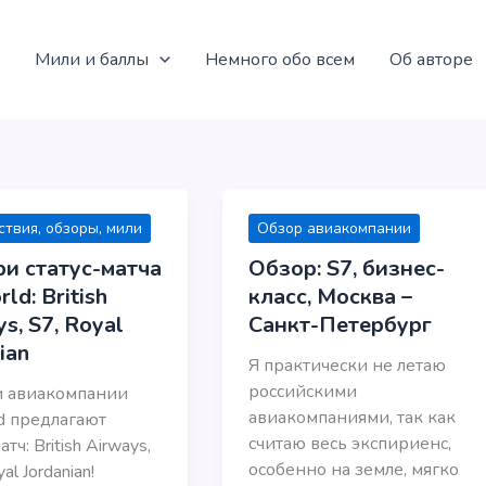
Мили и баллы
Немного обо всем
Об авторе
твия, обзоры, мили
Обзор авиакомпании
ри статус-матча
Обзор: S7, бизнес-
ld: British
класс, Москва –
s, S7, Royal
Санкт-Петербург
ian
Я практически не летаю
российскими
и авиакомпании
авиакомпаниями, так как
d предлагают
считаю весь экспириенс,
атч: British Airways,
особенно на земле, мягко
al Jordanian!