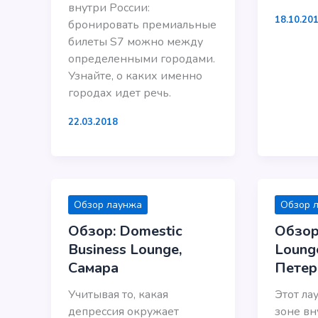
внутри России:
18.10.20
бронировать премиальные
билеты S7 можно между
определенными городами.
Узнайте, о каких именно
городах идет речь.
22.03.2018
Обзор лаунжа
Обзор 
Обзор: Domestic
Обзор
Business Lounge,
Lounge
Самара
Петер
Учитывая то, какая
Этот ла
депрессия окружает
зоне вн