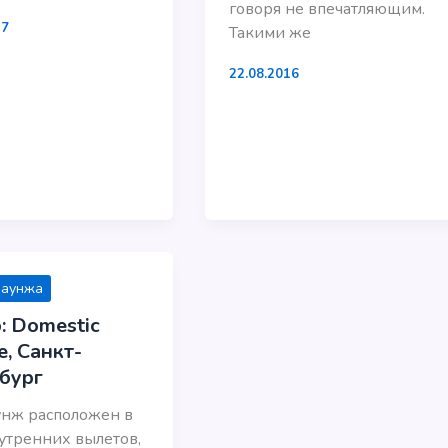
говоря не впечатляющим.
17
Такими же
22.08.2016
лаунжа
: Domestic
, Санкт-
бург
унж расположен в
утренних вылетов,