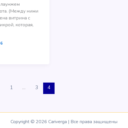
 лаунжем
ота. (Между ними
ена витрина с
икрой, которая,
16
1
…
3
4
Copyright © 2026 Cariverga | Все права защищены