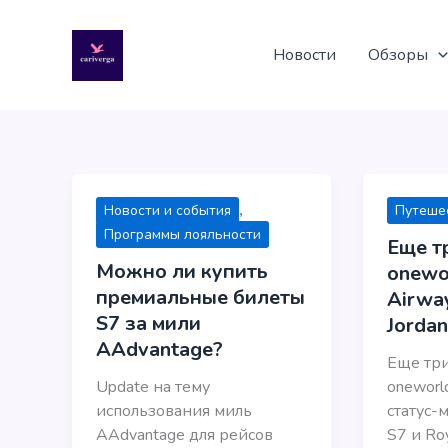
Перейти
к
Новости
Обзоры
содержимому
,
Новости и события
Путешес
Программы лояльности
Еще т
Можно ли купить
onewor
премиальные билеты
Airway
S7 за мили
Jordan
AAdvantage?
Еще тр
Update на тему
oneworl
использования миль
статус-м
AAdvantage для рейсов
S7 и Roy