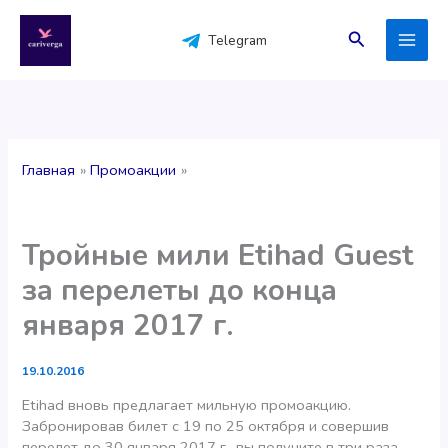
Перейти
к
Поиск
Telegram
содержимому
Главная
Промоакции
Тройные мили Etihad Guest
за перелеты до конца
января 2017 г.
19.10.2016
Etihad вновь предлагает мильную промоакцию.
Забронировав билет с 19 по 25 октября и совершив
перелет до 30 января 2017 г., вы получите в три раза