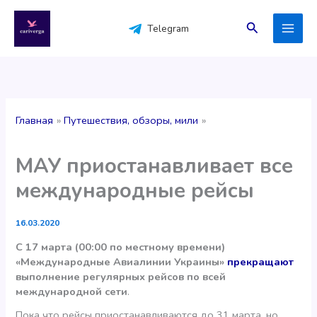
Перейти
к
Поиск
Telegram
содержимому
Главная
Путешествия, обзоры, мили
МАУ приостанавливает все
международные рейсы
16.03.2020
С 17 марта (00:00 по местному времени)
«Международные Авиалинии Украины»
прекращают
выполнение регулярных рейсов по всей
международной сети
.
Пока что рейсы приостанавливаются до 31 марта, но