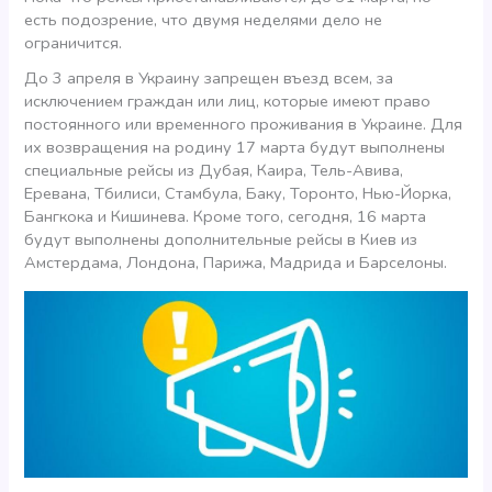
есть подозрение, что двумя неделями дело не
ограничится.
До 3 апреля в Украину запрещен въезд всем, за
исключением граждан или лиц, которые имеют право
постоянного или временного проживания в Украине. Для
их возвращения на родину 17 марта будут выполнены
специальные рейсы из Дубая, Каира, Тель-Авива,
Еревана, Тбилиси, Стамбула, Баку, Торонто, Нью-Йорка,
Бангкока и Кишинева. Кроме того, сегодня, 16 марта
будут выполнены дополнительные рейсы в Киев из
Амстердама, Лондона, Парижа, Мадрида и Барселоны.