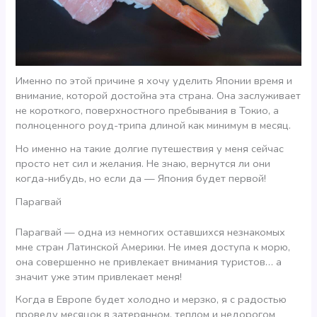
Именно по этой причине я хочу уделить Японии время и
внимание, которой достойна эта страна. Она заслуживает
не короткого, поверхностного пребывания в Токио, а
полноценного роуд-трипа длиной как минимум в месяц.
Но именно на такие долгие путешествия у меня сейчас
просто нет сил и желания. Не знаю, вернутся ли они
когда-нибудь, но если да — Япония будет первой!
Парагвай
Парагвай — одна из немногих оставшихся незнакомых
мне стран Латинской Америки. Не имея доступа к морю,
она совершенно не привлекает внимания туристов… а
значит уже этим привлекает меня!
Когда в Европе будет холодно и мерзко, я с радостью
проведу месяцок в затерянном, теплом и недорогом