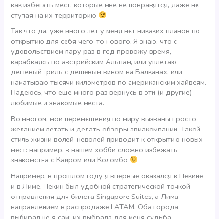
как избегать мест, которые мне не понравятся, даже не
ступая на их территорию
Так что да, уже много лет у меня нет никаких планов по
открытию для себя чего-то нового. Я знаю, что с
удовольствием пару раз в год провожу время,
карабкаясь по австрийским Альпам, или уплетаю
дешевый гриль с дешевым вином на Балканах, или
наматываю тысячи километров по американским хайвеям.
Надеюсь, что еще много раз вернусь в эти (и другие)
любимые и знакомые места.
Во многом, мои перемещения по миру вызваны просто
желанием летать и делать обзоры авиакомпании. Такой
стиль жизни волей-неволей приводит к открытию новых
мест: например, в нашем хобби сложно избежать
знакомства с Каиром или Коломбо
Например, в прошлом году я впервые оказался в Пекине
и в Лиме. Пекин был удобной стратегической точкой
отправления для билета Singapore Suites, а Лима —
направлением в распродаже LATAM. Оба города
выбирал не я сам; их выбрала для меня судьба.