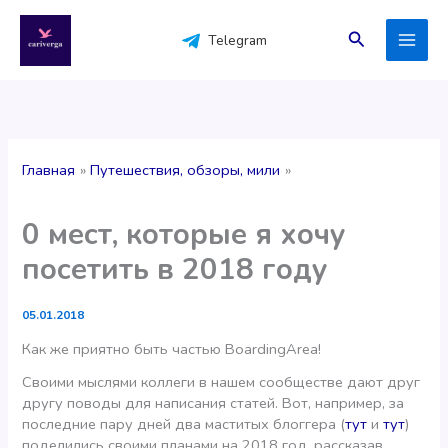
Перейти
к
Поиск
Telegram
содержимому
Главная
Путешествия, обзоры, мили
0 мест, которые я хочу
посетить в 2018 году
05.01.2018
Как же приятно быть частью BoardingArea!
Своими мыслями коллеги в нашем сообществе дают друг
другу поводы для написания статей. Вот, например, за
последние пару дней два маститых блоггера (
тут
и
тут
)
поделились своими планами на 2018 год, рассказав,