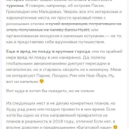
туризма
. Я говорю, например, об острове Пасхи,
Гренландии или Мальдивах. Уверен, все это интересные и
харизматичные места, но просто красивый пляж с
роскошным отелем
и кучей американцев, потративших на
отель полученные на халяву баллы Hyatt,
или
организованная экскурсия к каменным истуканам — не то,
как я представляю себе вдумчивые путешествия.
Еще я вряд ли поеду в крупные города
, или по крайней
мере вряд ли поеду в них намеренно. Да, полеты
глобальными авиакомпаниями диктуют пересадки в
мегаполисах, но я стараюсь сводить их к минимуму. Меня
не интересуют Париж, Лондон, Рим или Нью-Йорк. Ну,
вот ни капельки
Вот куда я хотел бы съездить, но не сильно
Из следующих мест я не делаю конкретных планов, но
буду рад рано или поздно провести в них время. Если
хотя бы одно из этих направлений превратится из
планов в реальность в 2018 году, отлично! Если нет, я
вполне доволен и предвкушением «бататовой каши»