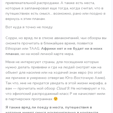
привлекательной распродажи. А также есть места,
которые я запланировал еще тогда, когда считал, что в
путешествиях есть смысл… возможно, рано или поздно я
вернусь к этим планам.
Вот куда я точно не поеду
Сорри, но вряд ли в списке авиакомпаний, чьи обзоры вы
сможете прочитать в ближайшее время, появится
Ethiopian или TAAG.
Африки нет и не будет ни в моих
планах
, ни на моей личной карте мира.
Меня не интересуют страны, для посещения которых
нужно делать прививки и где на людей смотрят как на
объект для насилия или на ходячий знак евро (по этой
же причине я умеренно отвергаю Юго-Восточную Азию).
Так что, мне не придется увидеть в этой жизни жирафа, а
вам — прочитать мой обзор
Cloud 9
. Не мотивирует и то,
что эфиопский распродажный класс Р не начисляет мили
в партнерских программах
Я также вряд ли поеду в места, путешествия в
которые имеют смысл исключительно в контексте