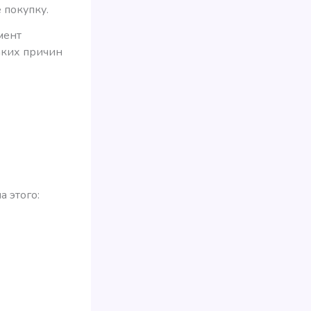
 покупку.
мент
каких причин
а этого: