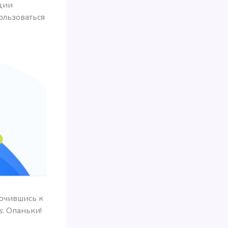
ции
ользоваться
лючившись к
s
. Опаньки!