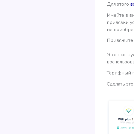
Для этого
в
Имейте в ви
привязки ус
не приобрес
Привяжите 
Этот шаг ну
воспользова
Тарифный п
Сделать это