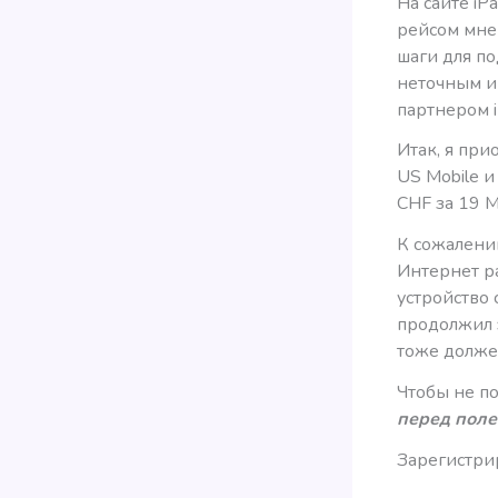
На сайте iP
рейсом мне
шаги для п
неточным и 
партнером 
Итак, я при
US Mobile и
CHF за 19 М
К сожалени
Интернет ра
устройство 
продолжил э
тоже должен
Чтобы не п
перед поле
Зарегистрир