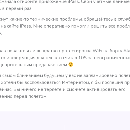
 сначала откройте приложение iPass. Свои учетные данны
 в первый раз.
кнут какие-то технические проблемы, обращайтесь в служ
на сайте iPass. Мне оперативно помогли решить все проб
.
как пока что я лишь кратко протестировал WiFi на борту Ala
Это информация для тех, кто считал 10$ за неограниченн
одозрительным предложением
в самом ближайшем будущем у вас не запланировано полет
 хотели бы воспользоваться Интернетом, я бы поспешил п
сейчас. Вы ничего не теряете и сможете активировать его
венно перед полетом.