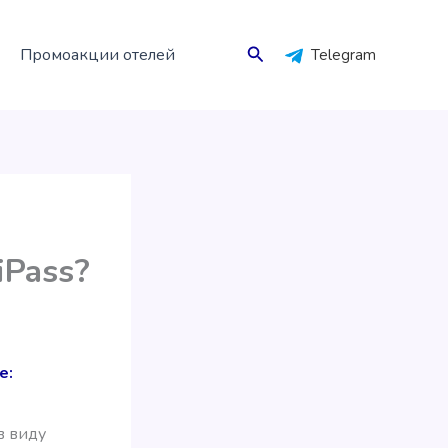
Поиск
Промоакции отелей
Telegram
iPass?
e:
в виду