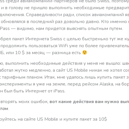
ass среди авиакомпаний-партнеров не было Swiss, поэтом
 и в голову не пришло выполнить необходимые предвари
одключения. Справедливости ради, список авиакомпаний я
обновлялся в последний раз довольно давно. Кто именно 
iPass — видимо, нам придется выяснять опытным путем.
обрел пакет Интернета Swiss с целью быстренько тут же к
 продолжить пользоваться WiFi уже по более привлекател
Б, или 10 $ за месяц — разница есть
ю, выполнить необходимые действия у меня не вышло: ш
ботал жутко медленно, а сайт US Mobile никак не хотел со
с тарифным планом. Итак, мне удалось лишь купить пакет з
ксперименты я уже на земле, перед рейсом Alaska, на бо
 был быть Интернет от iPass.
овторять моих ошибок,
вот какие действия вам нужно вы
том
.
уйтесь на сайте US Mobile и купите пакет за 10$