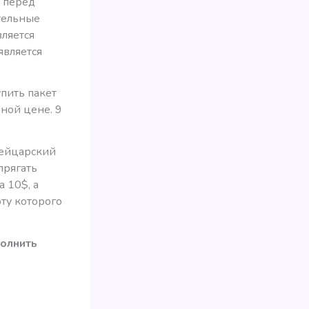
у перед
тельные
вляется
является
упить пакет
ьной цене. 9
вейцарский
прягать
а 10$, а
рту которого
полнить