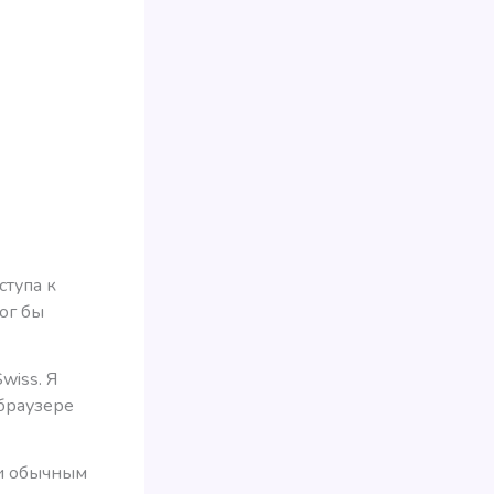
ступа к
мог бы
wiss. Я
браузере
ти обычным