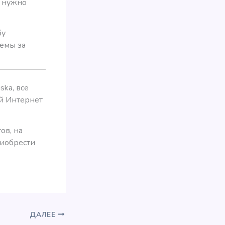
е нужно
бу
лемы за
ska, все
ый Интернет
ов, на
риобрести
ДАЛЕЕ