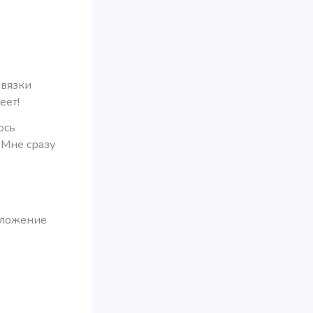
ивязки
еет!
ось
 Мне сразу
иложение