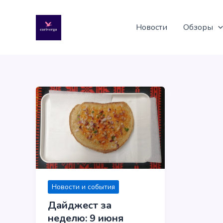
Перейти
к
Новости
Обзоры
содержимому
Новости и события
Дайджест за
неделю: 9 июня