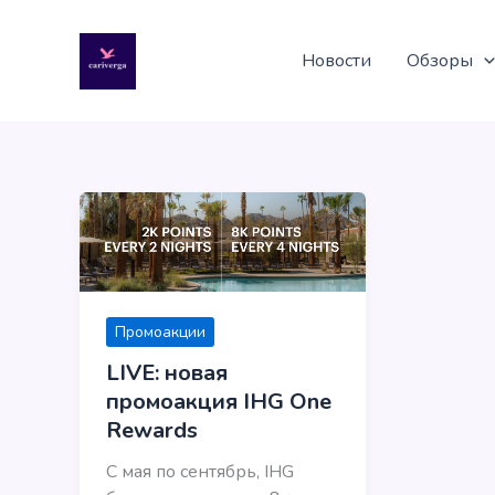
Перейти
к
Новости
Обзоры
содержимому
Промоакции
LIVE: новая
промоакция IHG One
Rewards
С мая по сентябрь, IHG