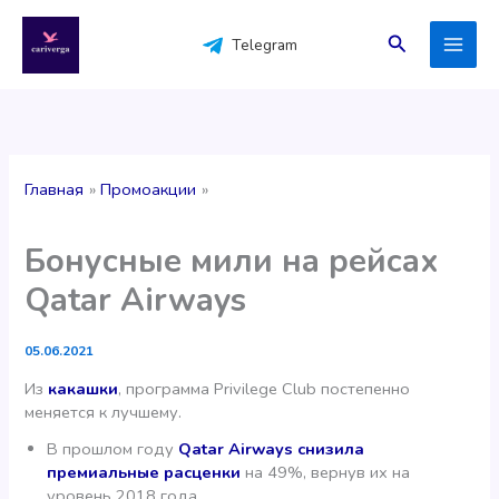
Перейти
к
Поиск
Telegram
содержимому
Главная
Промоакции
Бонусные мили на рейсах
Qatar Airways
05.06.2021
Из
какашки
, программа Privilege Club постепенно
меняется к лучшему.
В прошлом году
Qatar Airways снизила
премиальные расценки
на 49%, вернув их на
уровень 2018 года.