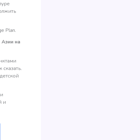
пуре
должить
e Plan.
 Азии на
унктами
 сказать.
 детской
 и
й и