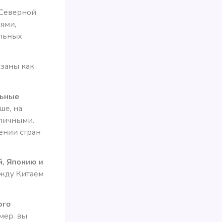
 Северной
ями,
альных
язаны как
льные
ше, на
тличными.
лении стран
й, Японию и
между Китаем
ого
мер, вы