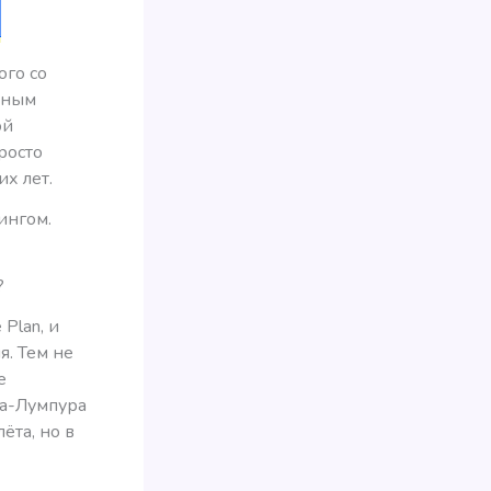
ого со
ьным
ой
росто
х лет.
ингом.
?
Plan, и
я. Тем не
е
ла-Лумпура
ёта, но в