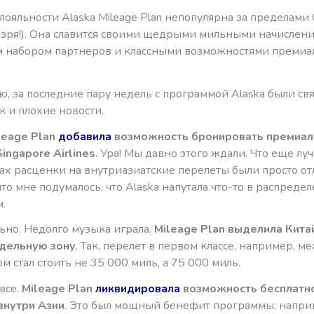
ояльности Alaska Mileage Plan непопулярна за пределами
 зря!). Она славится своими щедрыми мильными начислени
 набором партнеров и классными возможностями преми
, за последние пару недель с программой Alaska были св
к и плохие новости.
leage Plan
добавила
возможность бронировать премиа
ingapore Airlines
. Ура! Мы давно этого ждали. Что еще луч
ах расценки на внутриазиатские перелеты были просто о
что мне подумалось, что Alaska напутала что-то в распреде
.
ьно. Недолго музыка играла.
Mileage Plan выделила Кита
дельную зону
. Так, перелет в первом классе, например, 
м стал стоить не 35 000 миль, а 75 000 миль.
все.
Mileage Plan
ликвидировала
возможность бесплатн
внутри Азии
. Это был мощный бенефит программы: напри