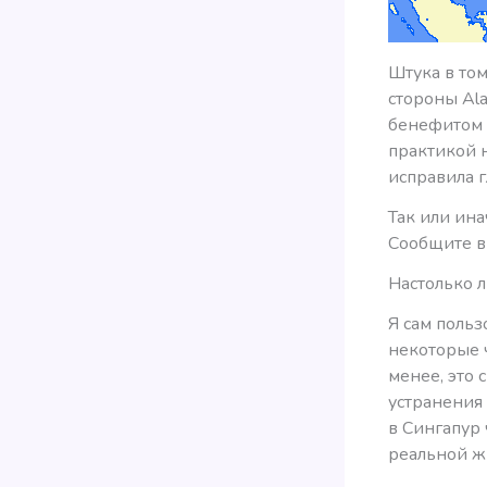
Штука в то
стороны Al
бенефитом п
практикой н
исправила г
Так или ина
Сообщите в 
Настолько л
Я сам польз
некоторые ч
менее, это 
устранения 
в Сингапур 
реальной ж