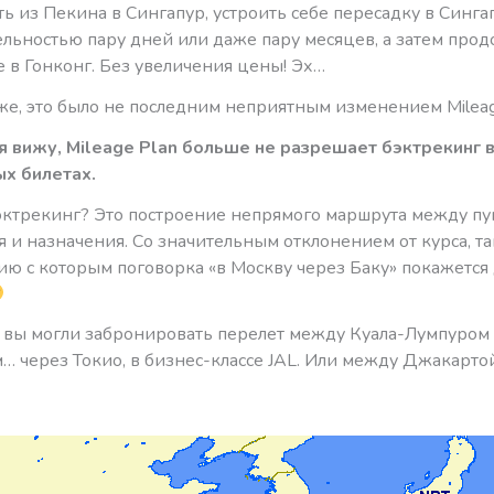
ть из Пекина в Сингапур, устроить себе пересадку в Синга
льностью пару дней или даже пару месяцев, а затем про
 в Гонконг. Без увеличения цены! Эх…
же, это было не последним неприятным изменением Mileag
я вижу, Mileage Plan больше не разрешает бэктрекинг в
х билетах.
бэктрекинг? Это построение непрямого маршрута между п
 и назначения. Со значительным отклонением от курса, так
ию с которым поговорка «в Москву через Баку» покажется
е вы могли забронировать перелет между Куала-Лумпуром
… через Токио, в бизнес-классе JAL. Или между Джакарто