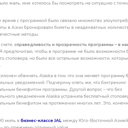
ыло жаль, мне хотелось бы посмотреть на ситуацию с точк
е время с программой было связано множество злоупотре
нты в Азии бронировали билеты в неадекватных количеств
нечестные методы.
 счете,
справедливость и прозрачность программы – в н
 Я предпочитаю, чтобы в программе не было возможности 
го стоповера, но были все остальные возможности, котор
.
склонен обвинять Alaska в том, что она меняет программу 
льных уведомлений. Подчеркну опять же, что бэктрекинг 
льным бенефитом программы. Другой вопрос – что без
льного уведомления Alaska устранила бесплатный стопове
льным бенефитом на протяжении многих лет. Это, конечн
00 миль в
бизнес-классе JAL
между Юго-Восточной Азией
 – по-прежнему отличный
value
.