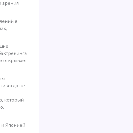
и зрения
блений в
ах,
аших
бэктрекинга
ые открывает
без
никогда не
р, который
о,
 и Японией