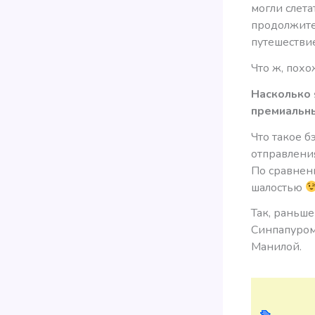
могли слета
продолжите
путешествие
Что ж, похо
Насколько 
премиальны
Что такое 
отправления
По сравнен
шалостью
Так, раньш
Синпапуром
Манилой.