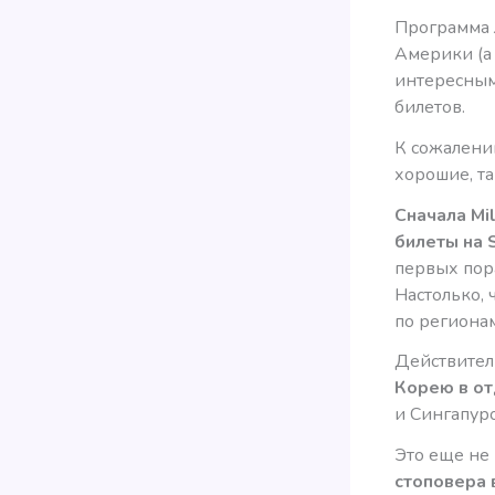
Программа л
Америки (а
интересным
билетов.
К сожалению
хорошие, та
Сначала Mi
билеты на S
первых пор
Настолько, 
по регионам
Действител
Корею в от
и Сингапуро
Это еще не 
стоповера 