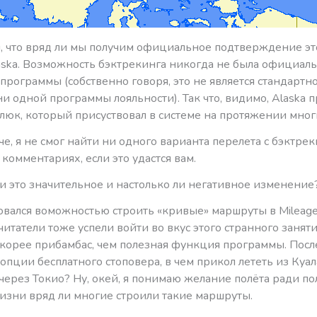
м, что вряд ли мы получим официальное подтверждение эт
aska. Возможность бэктрекинга никогда не была официал
рограммы (собственно говоря, это не является стандартн
и одной программы лояльности). Так что, видимо, Alaska п
люк, который присуствовал в системе на протяжении многи
че, я не смог найти ни одного варианта перелета с бэктрек
комментариях, если это удастся вам.
и это значительное и настолько ли негативное изменение
овался воможностью строить «кривые» маршруты в Mileage 
итатели тоже успели войти во вкус этого странного заняти
скорее прибамбас, чем полезная функция программы. Посл
опции бесплатного стоповера, в чем прикол лететь из Куа
через Токио? Ну, окей, я понимаю желание полёта ради пол
изни вряд ли многие строили такие маршруты.