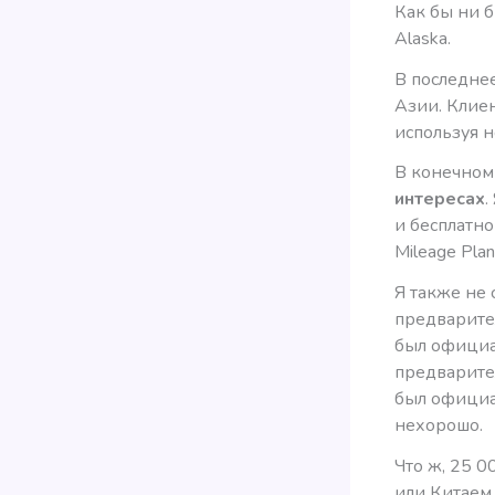
Как бы ни б
Alaska.
В последне
Азии. Клие
используя 
В конечном
интересах
.
и бесплатно
Mileage Plan
Я также не 
предварите
был официа
предварите
был официа
нехорошо.
Что ж, 25 0
или Китаем