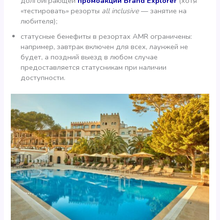
долгоиграющей
промоакции Brand Explorer
(хотя
«тестировать» резорты
all inclusive
— занятие на
любителя);
статусные бенефиты в резортах AMR ограничены:
например, завтрак включен для всех, лаунжей не
будет, а поздний выезд в любом случае
предоставляется статусникам при наличии
доступности.