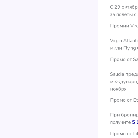
C 29 октябр
за полёты с
Премии Virgi
Virgin Atla
мили Flying
Промо от Sa
Saudia пред
международ
ноября.
Промо от Et
При брониро
получите
5 
Промо от Li