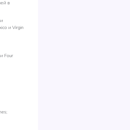
лей в
ли
o и Virgin
и Four
nes;