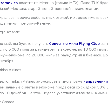
romexico
полетит из Мехико (только MEX). Плюс, TUY буд
базой Mexicana, старой-новой-военной авиакомпании.
ткрылось парочка любопытных отелей, и хорошо иметь во
уда, минуя помойку-Канкун.
gin Atlantic
по май, вы будете получать
бонусные мили Flying Club
за п
ntic: по 5 000 миль за раунд-трип в экономе, по 10 000 миль
иум-экономе, по 20 000 миль за раунд-трип в бизнесе. Б
ентября.
kish Airlines
лю, Turkish Airlines анонсирует в инстаграме
направления
емиальные билеты в экономе продаются со скидкой 50%. 
 по 10 декабря. На этой неделе участвуют Атланта и Амман.
r Canada