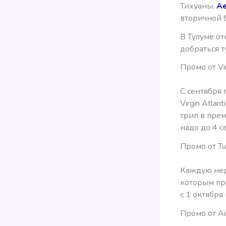
Тихуаны.
Ae
вторичной 
В Тулуме о
добраться т
Промо от Vir
С сентября 
Virgin Atla
трип в прем
надо до 4 с
Промо от Tur
Каждую неде
которым пр
с 1 октября
Промо от Ai