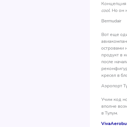
Концепция п
cool
. Но он
Bermudair
Вот еще од
авиакомпа
островами 
продукт в к
после начал
реконфигури
кресел в бл
Аэропорт Т
Учим код но
вполне воз
в Тулум.
VivaAerobu