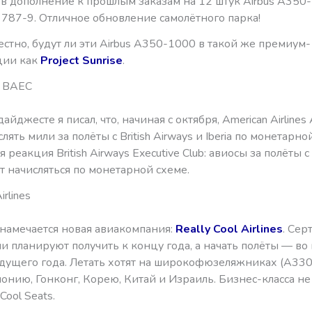
т в дополнение к прошлым заказам на 12 штук Airbus A350
 787-9. Отличное обновление самолётного парка!
стно, будут ли эти Airbus A350-1000 в такой же премиум-
ции как
Project Sunrise
.
я BAEC
айджесте я писал, что, начиная с октября, American Airline
лять мили за полёты с British Airways и Iberia по монетарно
я реакция British Airways Executive Club: авиосы за полёты с
дут начисляться по монетарной схеме.
irlines
 намечается новая авиакомпания:
Really Cool Airlines
. Сер
и планируют получить к концу года, а начать полёты — во
удущего года. Летать хотят на широкофюзеляжниках (А330
понию, Гонконг, Корею, Китай и Израиль. Бизнес-класса не 
Cool Seats.