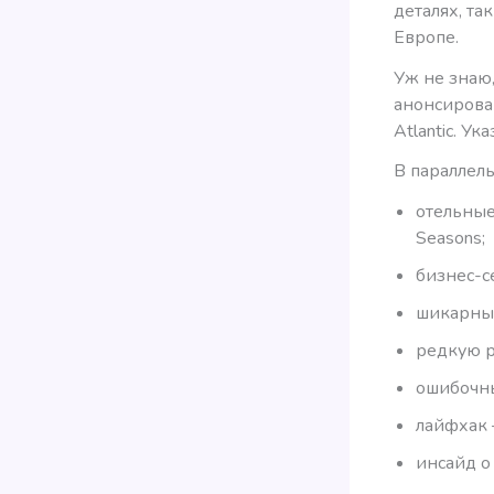
деталях, та
Европе.
Уж не знаю
анонсирова
Atlantic. У
В параллел
отельные
Seasons;
бизнес-с
шикарные
редкую р
ошибочны
лайфхак —
инсайд о