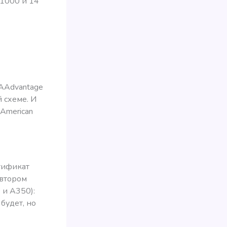
-1000 и 14
s AAdvantage
й схеме. И
 American
тификат
 втором
 и А350):
будет, но