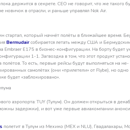
ока держится в секрете. СЕО не говорит, что же такого б
 не новичок в отрасли, и раньше управлял Nok Air.
ин стартап, который начнёт полёты в ближайшее время. Б
ния
Bermudair
собирается летать между США и Бермудски
на Embraer E175 в бизнес-конфигурации. На борту будет 
онфигурации 1-1. Загвоздка в том, что этот продукт устан
а полётов. То есть, первые рейсы будут выполняться на не-
рованных самолётах (они «прилетели» от Flybe), но одно 
оке будет «заблокировано».
улума
вого аэропорта: TUY (Тулум). Он должен открыться в декаб
можны задержки), и вот уже первые авиакомпании анонс
s
полетит в Тулум из Мехико (MEX и NLU), Гвадалахары, М