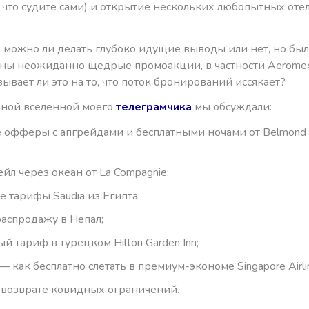
к что судите сами) и открытие нескольких любопытных оте
, можно ли делать глубоко идущие выводы или нет, но бы
ны неожиданно щедрые промоакции, в частности Aeromexic
казывает ли это на то, что поток бронирований иссякает?
ьной вселенной моего
телеграмчика
мы обсуждали:
 офферы с апгрейдами и бесплатными ночами от Belmond 
ейл через океан от La Compagnie;
 тарифы Saudia из Египта;
аспродажу в Непал;
й тариф в турецком Hilton Garden Inn;
 как бесплатно слетать в премиум-экономе Singapore Airli
 возврате ковидных ограничений.