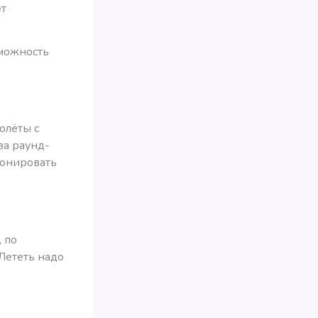
ет
зможность
олёты с
 за раунд-
ронировать
, по
Лететь надо