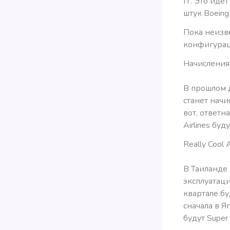
гг. Это идё
штук Boeing
Пока неизве
конфигура
Начислени
В прошлом д
станет начис
вот, ответна
Airlines бу
Really Cool A
В Таиланде
эксплуатаци
квартале б
сначала в Я
будут Super 