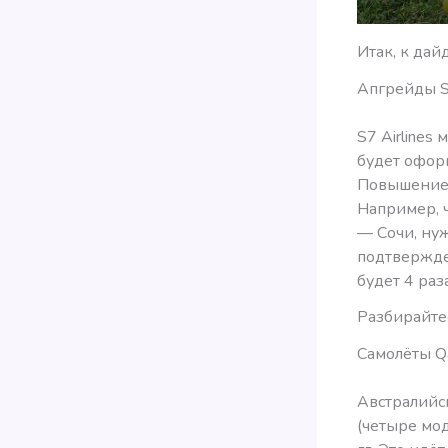
Итак, к дай
Апгрейды 
S7 Airlines
будет оформ
Повышение к
Например, 
— Сочи, ну
подтвержден
будет 4 раза
Разбирайтес
Самолёты Q
Австралийс
(четыре мо