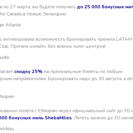
я по 27 марта, вы будете получать
до 25 000 бонусных ми
 Air Canada в Новую Зеландию.
n Atlantic
ntic активировала возможность бронировать премии LATAM 
 Club. Причем онлайн, без всяких колл-центров!
udia
лагает
скидку 25%
на премиальные билеты по любым
ным направлениям. Бронировать надо до 30 августа, а ле
hiopian
вании полёта с Ethiopian через официальный сайт до 30 
000 бонусных миль ShebaMiles
. Лететь можно до 30 июня
feMiles