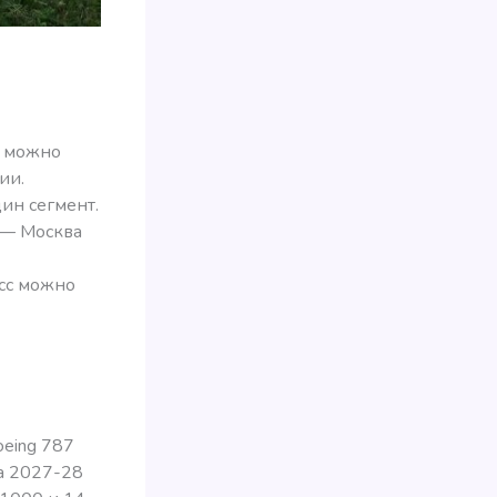
их можно
ии.
ин сегмент.
 — Москва
асс можно
oeing 787
на 2027-28