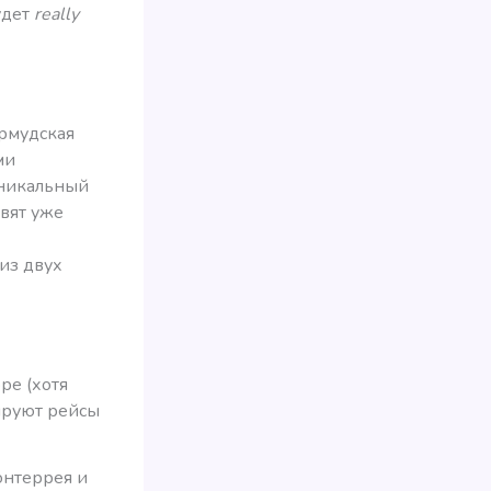
удет
really
ермудская
ми
уникальный
овят уже
из двух
ре (хотя
ируют рейсы
онтеррея и