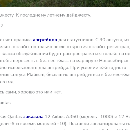
джесту. К последнему летнему дайджесту.
S7
 меняет правила
апгрейдов
для статусников. С 30 августа, 
лять онлайн, но только после открытия онлайн-регистрац
ласса обслуживания будет распространяться только на од
чтобы пересесть в бизнес-класс на маршруте Новосибирск
жно использовать два апгрейда. При условии ежегодного
ия статуса Platinum, бесплатно апгрейдиться в бизнес-кл
 в год.
ь сами, хорошо это или нет.
antas
кая Qantas
заказала
12 Airbus A350 (модель -1000) и 12 B
дели -9 и восемь моделей -10). Поставки запланированы 