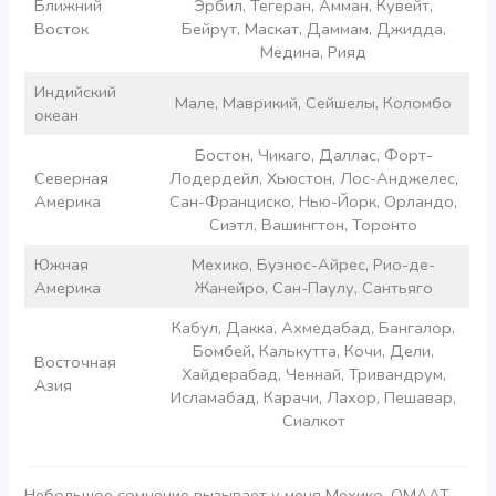
Ближний
Эрбил, Тегеран, Амман, Кувейт,
Восток
Бейрут, Маскат, Даммам, Джидда,
Медина, Рияд
Индийский
Мале, Маврикий, Сейшелы, Коломбо
океан
Бостон, Чикаго, Даллас, Форт-
Северная
Лодердейл, Хьюстон, Лос-Анджелес,
Америка
Сан-Франциско, Нью-Йорк, Орландо,
Сиэтл, Вашингтон, Торонто
Южная
Мехико, Буэнос-Айрес, Рио-де-
Америка
Жанейро, Сан-Паулу, Сантьяго
Кабул, Дакка, Ахмедабад, Бангалор,
Бомбей, Калькутта, Кочи, Дели,
Восточная
Хайдерабад, Ченнай, Тривандрум,
Азия
Исламабад, Карачи, Лахор, Пешавар,
Сиалкот
Небольшое сомнение вызывает у меня Мехико. OMAAT