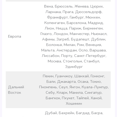
Вена, Брюссель, Женева, Цюрих,
Ларнака, Прага, Дюссельдорф,
Франкфурт, Гамбург, Мюнхен,
Копенгаген, Барселона, Мадрид,
Лион, Ницца, Париж, Бирмингем,
Глазго, Лондон, Манчестер, Ньюкасл,
Европа
Афины, Загреб, Будапешт, Дублин,
Болонья, Милан, Рим, Венеция,
Мальта, Амстердам, Осло, Варшава,
Лиссабон, Порту, Санкт-Петербург,
Москва, Стокгольм, Стамбул,
Эдинбург
Пекин, Гуанчжоу, Шанхай, Гонконг,
Бали, Джакарта, Осака, Токио,
Дальний
Пномпень, Сеул, Янгон, Куала-Лумпур,
Восток
Себу, Кларк, Манила, Сингапур,
Бангкок, Пхукет, Тайпей, Ханой,
Хошимин
Дубай, Бахрейн, Багдад, Басра,